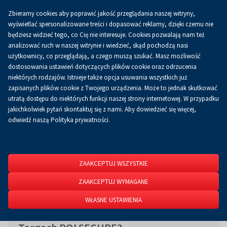
Zbieramy cookies aby poprawić jakość przeglądania naszej witryny,
Koszyk
0.00 zł
PL
wyświetlać spersonalizowane treści i dopasować reklamy, dzięki czemu nie
będziesz widzieć tego, co Cię nie interesuje. Cookies pozwalają nam też
analizować ruch w naszej witrynie i wiedzieć, skąd pochodzą nasi
użytkownicy, co przeglądają, a czego muszą szukać. Masz możliwość
Strona główna
O firmie
Aktualności
Aktualności
dostosowania ustawień dotyczących plików cookie oraz odrzucenia
niektórych rodzajów. Istnieje także opcja usuwania wszystkich już
zapisanych plików cookie z Twojego urządzenia. Może to jednak skutkować
utratą dostępu do niektórych funkcji naszej strony internetowej. W przypadku
jakichkolwiek pytań skontaktuj się z nami. Aby dowiedzieć się więcej,
odwiedź naszą Polityka prywatności.
ZAAKCEPTUJ WSZYSTKIE
ZAAKCEPTUJ WYMAGANE
WŁASNE USTAWIENIA
Co firma TELBUD zaprezentuje na