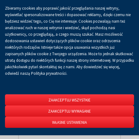
Zbieramy cookies aby poprawić jakość przeglądania naszej witryny,
Koszyk
0.00 zł
PL
wyświetlać spersonalizowane treści i dopasować reklamy, dzięki czemu nie
będziesz widzieć tego, co Cię nie interesuje. Cookies pozwalają nam też
analizować ruch w naszej witrynie i wiedzieć, skąd pochodzą nasi
użytkownicy, co przeglądają, a czego muszą szukać. Masz możliwość
Strona główna
O firmie
Aktualności
Aktualności
dostosowania ustawień dotyczących plików cookie oraz odrzucenia
niektórych rodzajów. Istnieje także opcja usuwania wszystkich już
zapisanych plików cookie z Twojego urządzenia. Może to jednak skutkować
utratą dostępu do niektórych funkcji naszej strony internetowej. W przypadku
jakichkolwiek pytań skontaktuj się z nami. Aby dowiedzieć się więcej,
odwiedź naszą Polityka prywatności.
ZAAKCEPTUJ WSZYSTKIE
ZAAKCEPTUJ WYMAGANE
WŁASNE USTAWIENIA