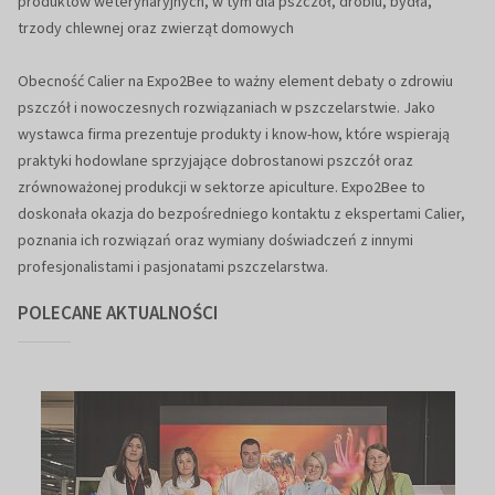
produktów weterynaryjnych, w tym dla pszczół, drobiu, bydła,
trzody chlewnej oraz zwierząt domowych
Obecność Calier na Expo2Bee to ważny element debaty o zdrowiu
pszczół i nowoczesnych rozwiązaniach w pszczelarstwie. Jako
wystawca firma prezentuje produkty i know-how, które wspierają
praktyki hodowlane sprzyjające dobrostanowi pszczół oraz
zrównoważonej produkcji w sektorze apiculture. Expo2Bee to
doskonała okazja do bezpośredniego kontaktu z ekspertami Calier,
poznania ich rozwiązań oraz wymiany doświadczeń z innymi
profesjonalistami i pasjonatami pszczelarstwa.
POLECANE AKTUALNOŚCI