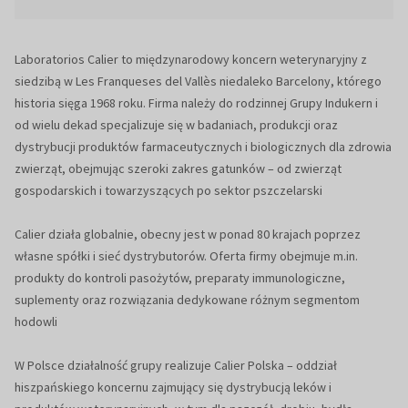
Laboratorios Calier to międzynarodowy koncern weterynaryjny z
siedzibą w Les Franqueses del Vallès niedaleko Barcelony, którego
historia sięga 1968 roku. Firma należy do rodzinnej Grupy Indukern i
od wielu dekad specjalizuje się w badaniach, produkcji oraz
dystrybucji produktów farmaceutycznych i biologicznych dla zdrowia
zwierząt, obejmując szeroki zakres gatunków – od zwierząt
gospodarskich i towarzyszących po sektor pszczelarski
Calier działa globalnie, obecny jest w ponad 80 krajach poprzez
własne spółki i sieć dystrybutorów. Oferta firmy obejmuje m.in.
produkty do kontroli pasożytów, preparaty immunologiczne,
suplementy oraz rozwiązania dedykowane różnym segmentom
hodowli
W Polsce działalność grupy realizuje Calier Polska – oddział
hiszpańskiego koncernu zajmujący się dystrybucją leków i