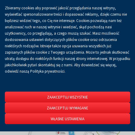
Zbieramy cookies aby poprawić jakość przeglądania naszej witryny,
Koszyk
0.00 zł
PL
wyświetlać spersonalizowane treści i dopasować reklamy, dzięki czemu nie
będziesz widzieć tego, co Cię nie interesuje. Cookies pozwalają nam też
analizować ruch w naszej witrynie i wiedzieć, skąd pochodzą nasi
użytkownicy, co przeglądają, a czego muszą szukać. Masz możliwość
Strona główna
O firmie
Aktualności
Aktualności
dostosowania ustawień dotyczących plików cookie oraz odrzucenia
niektórych rodzajów. Istnieje także opcja usuwania wszystkich już
zapisanych plików cookie z Twojego urządzenia. Może to jednak skutkować
utratą dostępu do niektórych funkcji naszej strony internetowej. W przypadku
jakichkolwiek pytań skontaktuj się z nami. Aby dowiedzieć się więcej,
odwiedź naszą Polityka prywatności.
ZAAKCEPTUJ WSZYSTKIE
ZAAKCEPTUJ WYMAGANE
WŁASNE USTAWIENIA