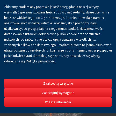
Zbieramy cookies aby poprawić jakość przeglądania naszej witryny,
Koszyk
0.00 zł
PL
wyświetlać spersonalizowane treści i dopasować reklamy, dzięki czemu nie
będziesz widzieć tego, co Cię nie interesuje. Cookies pozwalają nam też
analizować ruch w naszej witrynie i wiedzieć, skąd pochodzą nasi
użytkownicy, co przeglądają, a czego muszą szukać. Masz możliwość
dostosowania ustawień dotyczących plików cookie oraz odrzucenia
niektórych rodzajów. Istnieje także opcja usuwania wszystkich już
zapisanych plików cookie z Twojego urządzenia. Może to jednak skutkować
utratą dostępu do niektórych funkcji naszej strony internetowej. W przypadku
jakichkolwiek pytań skontaktuj się z nami. Aby dowiedzieć się więcej,
odwiedź naszą Polityka prywatności.
METAL
XXVI Międzynarodowe
Zaakceptuj wszystkie
dla Odlewnictwa
Zaakceptuj wymagane
22-24.09.2026
Własne ustawienia