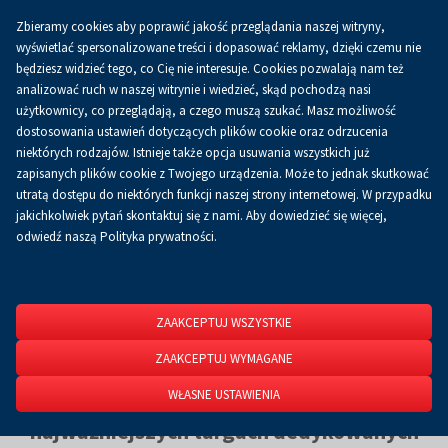
Zbieramy cookies aby poprawić jakość przeglądania naszej witryny,
wyświetlać spersonalizowane treści i dopasować reklamy, dzięki czemu nie
będziesz widzieć tego, co Cię nie interesuje. Cookies pozwalają nam też
Przemysłowa Jesień w Targach Kielce -
analizować ruch w naszej witrynie i wiedzieć, skąd pochodzą nasi
użytkownicy, co przeglądają, a czego muszą szukać. Masz możliwość
najważniejsze wydarzenie branży
dostosowania ustawień dotyczących plików cookie oraz odrzucenia
odlewniczej
niektórych rodzajów. Istnieje także opcja usuwania wszystkich już
w Europie Środkowo-Wschodniej!
zapisanych plików cookie z Twojego urządzenia. Może to jednak skutkować
utratą dostępu do niektórych funkcji naszej strony internetowej. W przypadku
jakichkolwiek pytań skontaktuj się z nami. Aby dowiedzieć się więcej,
Weź udział w
Przemysłowej Jesieni
– miejscu spotkań branży,
odwiedź naszą Polityka prywatności.
innowacji i nowych możliwości.
Tutaj spotykają się
liderzy rynku, wizjonerzy i praktycy
, którzy
realnie wyznaczają kierunki rozwoju branży odlewniczej. Dołącz do
ZAAKCEPTUJ WSZYSTKIE
wydarzenia, które łączy tradycję przemysłu z przyszłością
technologii.
ZAAKCEPTUJ WYMAGANE
WŁASNE USTAWIENIA
Zarejestruj się już dziś i weź udział w
najważniejszych targach dedykowanych