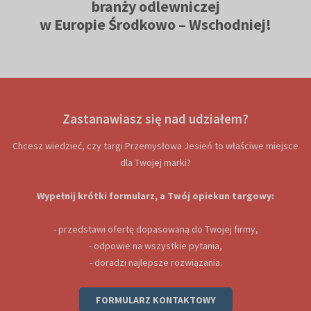
branży odlewniczej
w Europie Środkowo – Wschodniej
!
Zastanawiasz się nad udziałem?
Chcesz wiedzieć, czy targi Przemysłowa Jesień to właściwe miejsce
dla Twojej marki?
Wypełnij krótki formularz, a Twój opiekun targowy:
- przedstawi ofertę dopasowaną do Twojej firmy,
- odpowie na wszystkie pytania,
- doradzi najlepsze rozwiązania.
FORMULARZ KONTAKTOWY