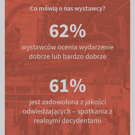
Co mówią o nas wystawcy?
Co mówią o nas wystawcy?
68%
wystawców ocenia wydarzenie
dobrze lub bardzo dobrze
66%
jest zadowolona z jakości
odwiedzających – spotkania z
realnymi decydentami