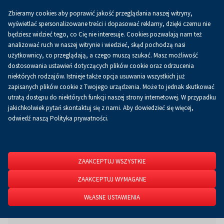
Zbieramy cookies aby poprawić jakość przeglądania naszej witryny,
Koszyk
0.00 zł
PL
wyświetlać spersonalizowane treści i dopasować reklamy, dzięki czemu nie
będziesz widzieć tego, co Cię nie interesuje. Cookies pozwalają nam też
analizować ruch w naszej witrynie i wiedzieć, skąd pochodzą nasi
użytkownicy, co przeglądają, a czego muszą szukać. Masz możliwość
Strona główna
O firmie
Przetargi
Przetargi
dostosowania ustawień dotyczących plików cookie oraz odrzucenia
niektórych rodzajów. Istnieje także opcja usuwania wszystkich już
zapisanych plików cookie z Twojego urządzenia. Może to jednak skutkować
utratą dostępu do niektórych funkcji naszej strony internetowej. W przypadku
ARCHIWALNE
jakichkolwiek pytań skontaktuj się z nami. Aby dowiedzieć się więcej,
odwiedź naszą Polityka prywatności.
Druk materiałów reklamowych dla Targów Kielce
w latach 2018-2019
ZAAKCEPTUJ WSZYSTKIE
ZAAKCEPTUJ WYMAGANE
Pliki do pobrania
WŁASNE USTAWIENIA
zalacznik nr1 - wykaz drukow.doc
rozmiar pliku: 106.00 KB