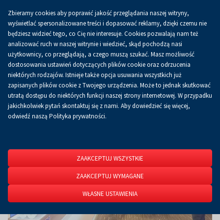
Zbieramy cookies aby poprawić jakość przeglądania naszej witryny,
Koszyk
0.00 zł
PL
wyświetlać spersonalizowane treści i dopasować reklamy, dzięki czemu nie
będziesz widzieć tego, co Cię nie interesuje. Cookies pozwalają nam też
analizować ruch w naszej witrynie i wiedzieć, skąd pochodzą nasi
użytkownicy, co przeglądają, a czego muszą szukać. Masz możliwość
Strona główna
O firmie
Aktualności
Aktualności
dostosowania ustawień dotyczących plików cookie oraz odrzucenia
niektórych rodzajów. Istnieje także opcja usuwania wszystkich już
zapisanych plików cookie z Twojego urządzenia. Może to jednak skutkować
utratą dostępu do niektórych funkcji naszej strony internetowej. W przypadku
jakichkolwiek pytań skontaktuj się z nami. Aby dowiedzieć się więcej,
odwiedź naszą Polityka prywatności.
ZAAKCEPTUJ WSZYSTKIE
ZAAKCEPTUJ WYMAGANE
WŁASNE USTAWIENIA