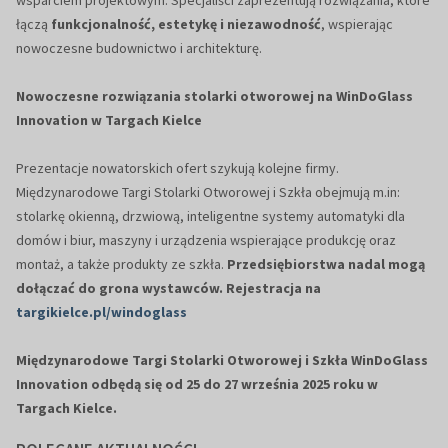
wsparciem projektowym. Specjaliści zaprezentują rozwiązania, które
łączą
funkcjonalność, estetykę i niezawodność
, wspierając
nowoczesne budownictwo i architekturę.
Nowoczesne rozwiązania stolarki otworowej na WinDoGlass
Innovation w Targach Kielce
Prezentacje nowatorskich ofert szykują kolejne firmy.
Międzynarodowe Targi Stolarki Otworowej i Szkła obejmują m.in:
stolarkę okienną, drzwiową, inteligentne systemy automatyki dla
domów i biur, maszyny i urządzenia wspierające produkcję oraz
montaż, a także produkty ze szkła.
Przedsiębiorstwa nadal mogą
dołączać do grona wystawców. Rejestracja na
targikielce.pl/windoglass
Międzynarodowe Targi Stolarki Otworowej i Szkła WinDoGlass
Innovation odbędą się od 25 do 27 września 2025 roku w
Targach Kielce.