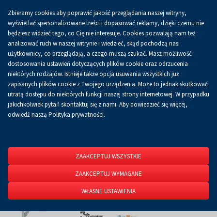
Zbieramy cookies aby poprawić jakość przeglądania naszej witryny,
Koszyk
0.00 zł
PL
wyświetlać spersonalizowane treści i dopasować reklamy, dzięki czemu nie
będziesz widzieć tego, co Cię nie interesuje. Cookies pozwalają nam też
analizować ruch w naszej witrynie i wiedzieć, skąd pochodzą nasi
użytkownicy, co przeglądają, a czego muszą szukać. Masz możliwość
Strona główna
O firmie
Aktualności
Aktualności
dostosowania ustawień dotyczących plików cookie oraz odrzucenia
niektórych rodzajów. Istnieje także opcja usuwania wszystkich już
zapisanych plików cookie z Twojego urządzenia. Może to jednak skutkować
utratą dostępu do niektórych funkcji naszej strony internetowej. W przypadku
jakichkolwiek pytań skontaktuj się z nami. Aby dowiedzieć się więcej,
odwiedź naszą Polityka prywatności.
ZAAKCEPTUJ WSZYSTKIE
ZAAKCEPTUJ WYMAGANE
WŁASNE USTAWIENIA