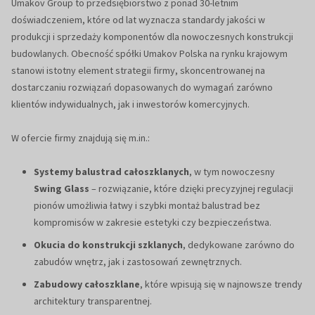
Umakov Group to przedsiębiorstwo z ponad 30-letnim
doświadczeniem, które od lat wyznacza standardy jakości w
produkcji i sprzedaży komponentów dla nowoczesnych konstrukcji
budowlanych. Obecność spółki Umakov Polska na rynku krajowym
stanowi istotny element strategii firmy, skoncentrowanej na
dostarczaniu rozwiązań dopasowanych do wymagań zarówno
klientów indywidualnych, jak i inwestorów komercyjnych.
W ofercie firmy znajdują się m.in.:
Systemy balustrad całoszklanych
, w tym nowoczesny
Swing Glass
– rozwiązanie, które dzięki precyzyjnej regulacji
pionów umożliwia łatwy i szybki montaż balustrad bez
kompromisów w zakresie estetyki czy bezpieczeństwa.
Okucia do konstrukcji szklanych
, dedykowane zarówno do
zabudów wnętrz, jak i zastosowań zewnętrznych.
Zabudowy całoszklane
, które wpisują się w najnowsze trendy
architektury transparentnej.