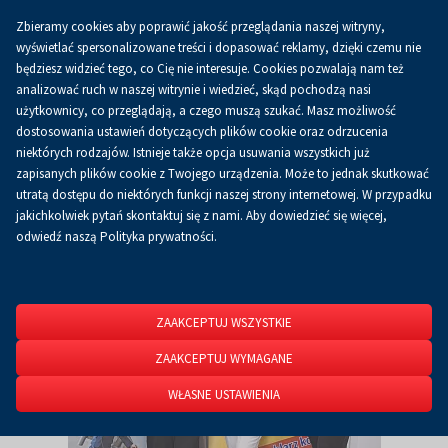
Zbieramy cookies aby poprawić jakość przeglądania naszej witryny,
Koszyk
0.00 zł
PL
wyświetlać spersonalizowane treści i dopasować reklamy, dzięki czemu nie
będziesz widzieć tego, co Cię nie interesuje. Cookies pozwalają nam też
analizować ruch w naszej witrynie i wiedzieć, skąd pochodzą nasi
użytkownicy, co przeglądają, a czego muszą szukać. Masz możliwość
Strona główna
O firmie
Aktualności
Aktualności
dostosowania ustawień dotyczących plików cookie oraz odrzucenia
niektórych rodzajów. Istnieje także opcja usuwania wszystkich już
zapisanych plików cookie z Twojego urządzenia. Może to jednak skutkować
utratą dostępu do niektórych funkcji naszej strony internetowej. W przypadku
jakichkolwiek pytań skontaktuj się z nami. Aby dowiedzieć się więcej,
odwiedź naszą Polityka prywatności.
ZAAKCEPTUJ WSZYSTKIE
ZAAKCEPTUJ WYMAGANE
WŁASNE USTAWIENIA