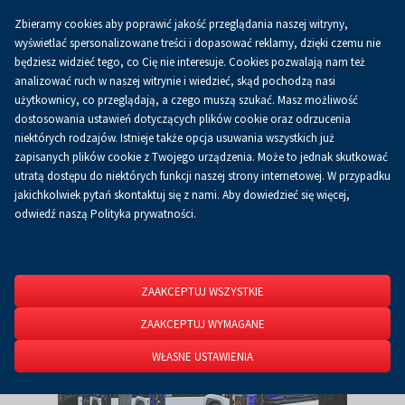
Zbieramy cookies aby poprawić jakość przeglądania naszej witryny,
Koszyk
0.00 zł
PL
wyświetlać spersonalizowane treści i dopasować reklamy, dzięki czemu nie
będziesz widzieć tego, co Cię nie interesuje. Cookies pozwalają nam też
analizować ruch w naszej witrynie i wiedzieć, skąd pochodzą nasi
użytkownicy, co przeglądają, a czego muszą szukać. Masz możliwość
Strona główna
O firmie
Aktualności
Aktualności
dostosowania ustawień dotyczących plików cookie oraz odrzucenia
niektórych rodzajów. Istnieje także opcja usuwania wszystkich już
zapisanych plików cookie z Twojego urządzenia. Może to jednak skutkować
utratą dostępu do niektórych funkcji naszej strony internetowej. W przypadku
jakichkolwiek pytań skontaktuj się z nami. Aby dowiedzieć się więcej,
odwiedź naszą Polityka prywatności.
ZAAKCEPTUJ WSZYSTKIE
ZAAKCEPTUJ WYMAGANE
WŁASNE USTAWIENIA