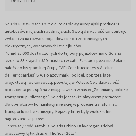
Delta i Teta.
Solaris Bus & Coach sp. z o.o. to czołowy europejski producent
autobusów miejskich i podmiejskich. Swoją działalność koncentruje
zwłaszcza na rozwoju pojazdów nisko- i zeroemisyjnych –
elektrycznych, wodorowych i trolejbusów.
Ponad 25 000 dostarczonych do tej pory pojazdów marki Solaris
jeździ w 33 krajach i 850 miastach w całej Europie i poza nią. Solaris
należy do hiszpańskiej Grupy CAF (Construcciones y Auxiliar
de Ferrocarriles) S.A. Pojazdy marki, od idei, poprzez fazę
projektową i wykonawczą, powstają w Polsce. Cała działalność
producenta jest spójna z misją zawartą w haśle: „Zmieniamy oblicze
transportu publicznego”. Solaris jest także aktywnym partnerem
dla operatorów komunikacji miejskiej w procesie transformacji
transportu na bezemisyjny. Pojazdy firmy były wielokrotnie
nagradzane za jakość
i innowacyjność. Autobus Solaris Urbino 18 hydrogen zdobył
prestiżowy tytuł „Bus of The Year 2025”