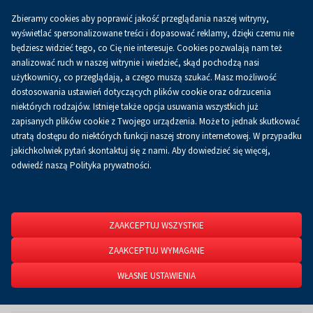
Zbieramy cookies aby poprawić jakość przeglądania naszej witryny,
Koszyk
0.00 zł
PL
wyświetlać spersonalizowane treści i dopasować reklamy, dzięki czemu nie
będziesz widzieć tego, co Cię nie interesuje. Cookies pozwalają nam też
analizować ruch w naszej witrynie i wiedzieć, skąd pochodzą nasi
użytkownicy, co przeglądają, a czego muszą szukać. Masz możliwość
Strona główna
O firmie
Aktualności
Aktualności
dostosowania ustawień dotyczących plików cookie oraz odrzucenia
niektórych rodzajów. Istnieje także opcja usuwania wszystkich już
zapisanych plików cookie z Twojego urządzenia. Może to jednak skutkować
utratą dostępu do niektórych funkcji naszej strony internetowej. W przypadku
jakichkolwiek pytań skontaktuj się z nami. Aby dowiedzieć się więcej,
odwiedź naszą Polityka prywatności.
ZAAKCEPTUJ WSZYSTKIE
ZAAKCEPTUJ WYMAGANE
WŁASNE USTAWIENIA