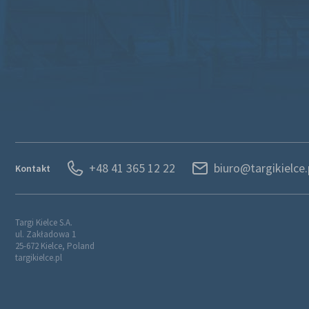
+48 41 365 12 22
biuro@targikielce.
Kontakt
Targi Kielce S.A.
ul. Zakładowa 1
25-672 Kielce, Poland
targikielce.pl