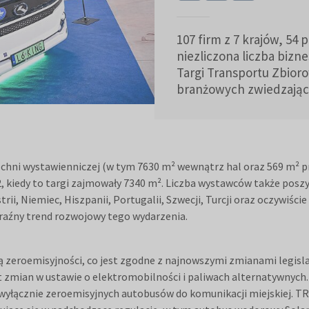
107 firm z 7 krajów, 54 
niezliczona liczba biz
Targi Transportu Zbio
branżowych zwiedzający
hni wystawienniczej (w tym 7630 m² wewnątrz hal oraz 569 m² pr
, kiedy to targi zajmowały 7340 m². Liczba wystawców także posz
trii, Niemiec, Hiszpanii, Portugalii, Szwecji, Turcji oraz oczywiści
wyraźny trend rozwojowy tego wydarzenia.
zeroemisyjności, co jest zgodne z najnowszymi zmianami legislac
kt zmian w ustawie o elektromobilności i paliwach alternatywnyc
 wyłącznie zeroemisyjnych autobusów do komunikacji miejskiej. 