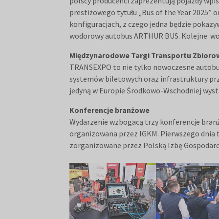
polscy producenci zaprezentują pojazdy wpi
prestiżowego tytułu „Bus of the Year 2025” 
konfiguracjach, z czego jedna będzie pokazy
wodorowy autobus ARTHUR BUS. Kolejne wodo
Międzynarodowe Targi Transportu Zbioro
TRANSEXPO to nie tylko nowoczesne autobusy
systemów biletowych oraz infrastruktury 
jedyną w Europie Środkowo-Wschodniej wys
Konferencje branżowe
Wydarzenie wzbogacą trzy konferencje branżo
organizowana przez IGKM. Pierwszego dnia t
zorganizowane przez Polską Izbę Gospodarc