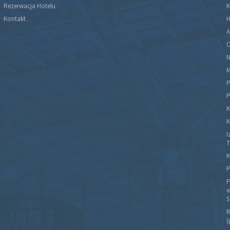
Rezerwacja Hotelu
K
Kontakt
H
A
C
N
M
P
P
K
K
I
T
K
P
P
w
S
R
(