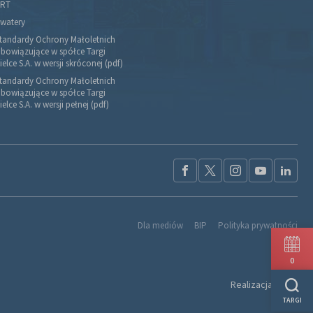
RT
watery
tandardy Ochrony Małoletnich
bowiązujące w spółce Targi
ielce S.A. w wersji skróconej (pdf)
tandardy Ochrony Małoletnich
bowiązujące w spółce Targi
ielce S.A. w wersji pełnej (pdf)
Dla mediów
BIP
Polityka prywatności
0
Realizacja:
Ideo
TARGI