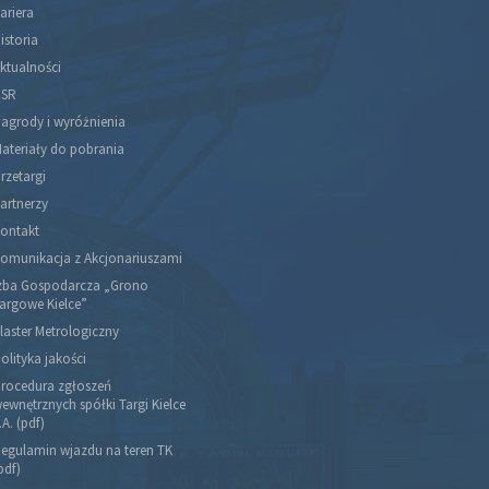
ariera
istoria
ktualności
SR
agrody i wyróżnienia
ateriały do pobrania
rzetargi
artnerzy
ontakt
omunikacja z Akcjonariuszami
zba Gospodarcza „Grono
argowe Kielce”
laster Metrologiczny
olityka jakości
rocedura zgłoszeń
ewnętrznych spółki Targi Kielce
.A. (pdf)
egulamin wjazdu na teren TK
pdf)