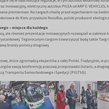
sujące się w nadchodzące regulacje, w tym autobus wodorowy Sola
oraz innowacyjny, elektryczny autobus PILEA od ARP E-VEHICLES, k
wana premierowo. Na targach chwilę przed wyjechaniem na świdnic
rowce do Kielc przywiezie NesoBus, polski producent ekologic
wego – miejsce dla każdego
, ale również prezentacje innowacyjnych rozwiązań w zakresie 
przystankowej. Tegorocznym targom towarzyszyć będą także Tar
tawą branży pomocy drogowej.
we, które zgromadzą ekspertów z całej Polski. Tradycyjnie, w pr
argów swoją konferencję prasową przeprowadzi Solaris, a drugieg
zą Transportu Samochodowego i Spedycji (PIGTSiS).