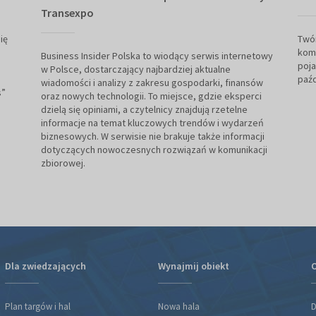
Transexpo
ię
Twór
kom
Business Insider Polska to wiodący serwis internetowy
poja
w Polsce, dostarczający najbardziej aktualne
paźd
wiadomości i analizy z zakresu gospodarki, finansów
s”
oraz nowych technologii. To miejsce, gdzie eksperci
dzielą się opiniami, a czytelnicy znajdują rzetelne
informacje na temat kluczowych trendów i wydarzeń
biznesowych. W serwisie nie brakuje także informacji
dotyczących nowoczesnych rozwiązań w komunikacji
zbiorowej.
Dla zwiedzających
Wynajmij obiekt
O
Plan targów i hal
Nowa hala
D