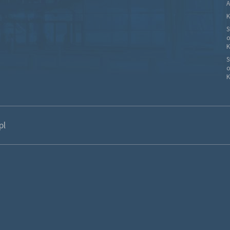
A
K
S
o
K
S
o
K
pl