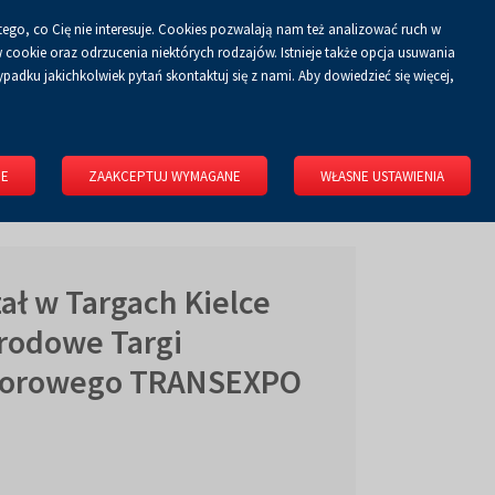
tego, co Cię nie interesuje. Cookies pozwalają nam też analizować ruch w
Koszyk
tyka prywatności
ZALOGUJ SIĘ
PL
0.00 zł
cookie oraz odrzucenia niektórych rodzajów. Istnieje także opcja usuwania
padku jakichkolwiek pytań skontaktuj się z nami. Aby dowiedzieć się więcej,
KONGRESOWE
WYNAJMIJ OBIEKT
O FIRMIE
KONTAKT
IE
ZAAKCEPTUJ WYMAGANE
WŁASNE USTAWIENIA
ł w Targach Kielce
arodowe Targi
biorowego TRANSEXPO