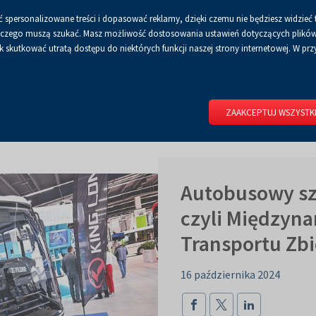
 spersonalizowane treści i dopasować reklamy, dzięki czemu nie będziesz widzieć 
Czcionka
Czcionka
Czcionka
A
A+
A++
A
Dla mediów
BIP
Poli
Włącz
RSS
Włącz
 a czego muszą szukać. Masz możliwość dostosowania ustawień dotyczących plików 
domyślna
powiększona
największa
skutkować utratą dostępu do niektórych funkcji naszej strony internetowej. W przy
wersję
tryb
do
kontrastowy
RIUM
DLA WYSTAWCÓW
DLA ZWIEDZAJĄCYCH
CENTRUM 
druku
ZAAKCEPTUJ WSZYSTK
Autobusowy sza
czyli Międzyn
Transportu Z
16 października 2024