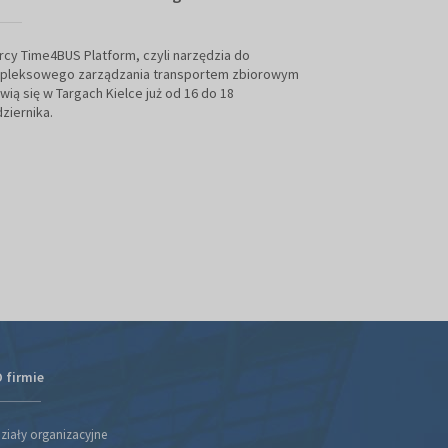
cy Time4BUS Platform, czyli narzędzia do
Marka Solaris na s
pleksowego zarządzania transportem zbiorowym
zeroemisyjny prz
wią się w Targach Kielce już od 16 do 18
Urbino 18 hydroge
ziernika.
„Bus of the Year 2
również na Konfer
odbędzie się pier
– o godz. 11:00, 
Delta i Teta.
 firmie
ziały organizacyjne