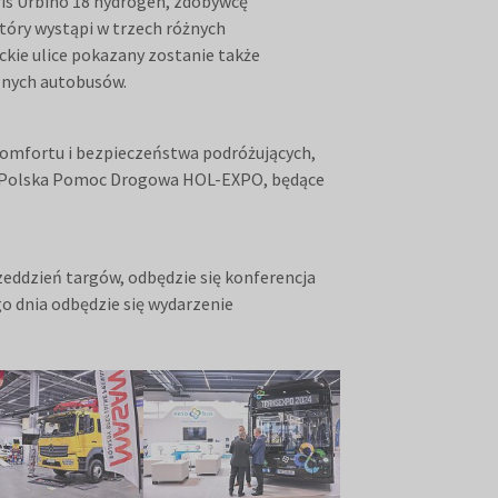
ris Urbino 18 hydrogen, zdobywcę
tóry wystąpi w trzech różnych
kie ulice pokazany zostanie także
znych autobusów.
komfortu i bezpieczeństwa podróżujących,
gi Polska Pomoc Drogowa HOL-EXPO, będące
zeddzień targów, odbędzie się konferencja
o dnia odbędzie się wydarzenie