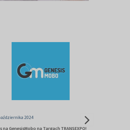
października 2024
24 września 202
s na GenesisMobo na Targach TRANSEXPO!
Solaris zapras