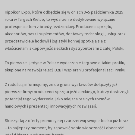
Hippikon Expo, które odbędzie się w dniach 3–5 października 2025
roku w Targach Kielce, to wydarzenie dedykowane wyłącznie
profesjonalistom z branży jeździeckiej. Producenci sprzętu,
akcesoriów, pasz i suplementów, dostawcy technologii, usług oraz
przedstawiciele hodowli i logistyki konnej spotkają się z
właścicielami sklepów jeździeckich i dystrybutorami z całej Polski.
To pierwsze i jedyne w Polsce wydarzenie targowe o takim profilu,
skupione na rozwoju relacji B2B i wspieraniu profesjonalizacji rynku.
Z radością informujemy, że do grona wystawców dołączyły już
pierwsze firmy: producenci sprzętu jeździeckiego, którzy dostrzegli
potencjał tego wydarzenia, jako miejsca realnych rozmów
handlowych i prezentacji innowacyjnych rozwiązań.
Skorzystaj z oferty promocyjnej i zarezerwuj swoje stoisko już teraz
– to najlepszy moment, by zapewnić sobie widoczność i obecność
wśród kluczowych graczy branży.