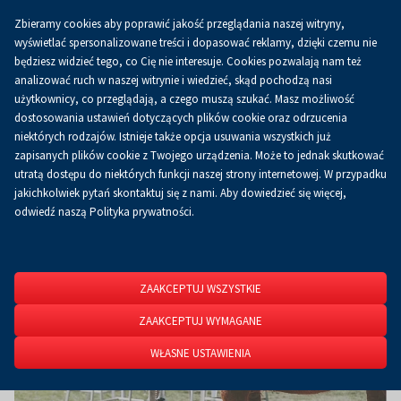
Zbieramy cookies aby poprawić jakość przeglądania naszej witryny,
Koszyk
0.00 zł
PL
wyświetlać spersonalizowane treści i dopasować reklamy, dzięki czemu nie
będziesz widzieć tego, co Cię nie interesuje. Cookies pozwalają nam też
analizować ruch w naszej witrynie i wiedzieć, skąd pochodzą nasi
użytkownicy, co przeglądają, a czego muszą szukać. Masz możliwość
Strona główna
O firmie
Aktualności
Aktualności
dostosowania ustawień dotyczących plików cookie oraz odrzucenia
niektórych rodzajów. Istnieje także opcja usuwania wszystkich już
zapisanych plików cookie z Twojego urządzenia. Może to jednak skutkować
utratą dostępu do niektórych funkcji naszej strony internetowej. W przypadku
jakichkolwiek pytań skontaktuj się z nami. Aby dowiedzieć się więcej,
odwiedź naszą Polityka prywatności.
ZAAKCEPTUJ WSZYSTKIE
ZAAKCEPTUJ WYMAGANE
WŁASNE USTAWIENIA