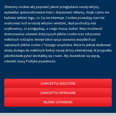
Zbieramy cookies aby poprawić jakość przeglądania naszej witryny,
Koszyk
0.00 zł
PL
wyświetlać spersonalizowane treści i dopasować reklamy, dzięki czemu nie
będziesz widzieć tego, co Cię nie interesuje. Cookies pozwalają nam też
analizować ruch w naszej witrynie i wiedzieć, skąd pochodzą nasi
użytkownicy, co przeglądają, a czego muszą szukać. Masz możliwość
Strona główna
O firmie
Aktualności
Aktualności
dostosowania ustawień dotyczących plików cookie oraz odrzucenia
niektórych rodzajów. Istnieje także opcja usuwania wszystkich już
zapisanych plików cookie z Twojego urządzenia. Może to jednak skutkować
utratą dostępu do niektórych funkcji naszej strony internetowej. W przypadku
jakichkolwiek pytań skontaktuj się z nami. Aby dowiedzieć się więcej,
odwiedź naszą Polityka prywatności.
ZAAKCEPTUJ WSZYSTKIE
ZAAKCEPTUJ WYMAGANE
WŁASNE USTAWIENIA