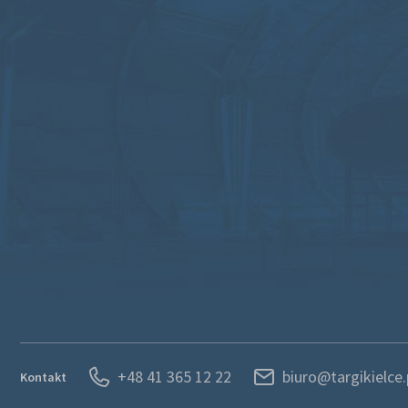
+48 41 365 12 22
biuro@targikielce.
Kontakt