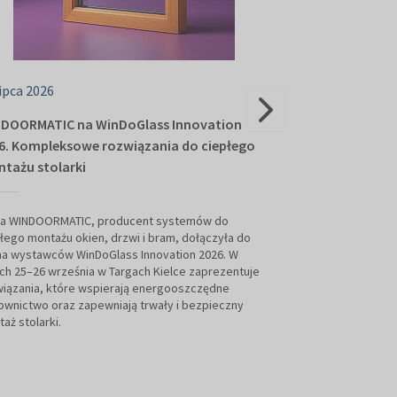
lipca 2026
23 lipca 2026
DOORMATIC na WinDoGlass Innovation
Knelsen na Win
6. Kompleksowe rozwiązania do ciepłego
Pokazy montażu
tażu stolarki
systemy i konk
ma WINDOORMATIC, producent systemów do
Firma Knelsen do
łego montażu okien, drzwi i bram, dołączyła do
WinDoGlass Innova
na wystawców WinDoGlass Innovation 2026. W
Targach Kielce za
ch 25–26 września w Targach Kielce zaprezentuje
przeznaczone dla
iązania, które wspierają energooszczędne
oraz producentów 
wnictwo oraz zapewniają trwały i bezpieczny
pokazy i nowocze
aż stolarki.
codzienną pracę.