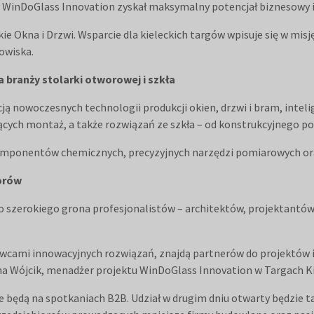
WinDoGlass Innovation zyskał maksymalny potencjał biznesowy i 
 Okna i Drzwi. Wsparcie dla kieleckich targów wpisuje się w misję
dowiska.
 branży stolarki otworowej i szkła
ją nowoczesnych technologii produkcji okien, drzwi i bram, int
ących montaż, a także rozwiązań ze szkła – od konstrukcyjnego p
omponentów chemicznych, precyzyjnych narzędzi pomiarowych oraz i
torów
o szerokiego grona profesjonalistów – architektów, projektant
awcami innowacyjnych rozwiązań, znajdą partnerów do projektów 
yna Wójcik, menadżer projektu WinDoGlass Innovation w Targach Ki
e będą na spotkaniach B2B. Udział w drugim dniu otwarty będzie t