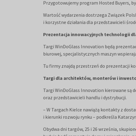
Przygotowujemy program Hosted Buyers, by 
Wartość wydarzenia dostrzega Związek Polskie
i korzystne działania dla przedstawicieli śro
Prezentacja innowacyjnych technologii dla
Targi WinDoGlass Innovation będą prezentac
biurowej, specjalistycznych maszyn wspieraj
Tu firmy znajdą przestrzeń do prezentacji k
Targi dla architektów, monterów i inwes
Targi WinDoGlass Innovation kierowane są d
oraz przedstawicieli handlu i dystrybucji.
– W Targach Kielce nawiążą kontakty z dost
i kierunki rozwoju rynku – podkreśla Katarz
Obydwa dni targów, 25 i 26 września, skupion