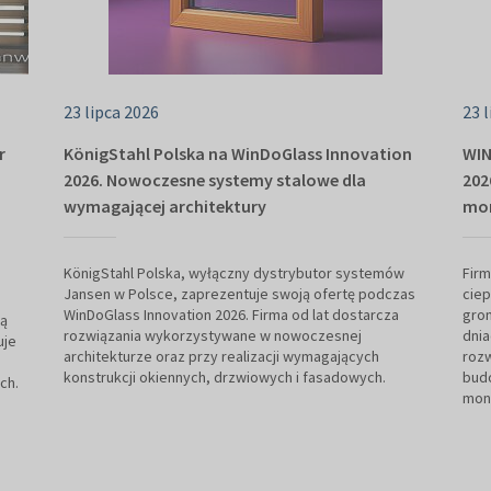
23 lipca 2026
23 
r
KönigStahl Polska na WinDoGlass Innovation
WIN
2026. Nowoczesne systemy stalowe dla
202
wymagającej architektury
mon
KönigStahl Polska, wyłączny dystrybutor systemów
Fir
Jansen w Polsce, zaprezentuje swoją ofertę podczas
ciep
WinDoGlass Innovation 2026. Firma od lat dostarcza
gro
wą
rozwiązania wykorzystywane w nowoczesnej
dnia
uje
architekturze oraz przy realizacji wymagających
rozw
konstrukcji okiennych, drzwiowych i fasadowych.
budo
ch.
mont