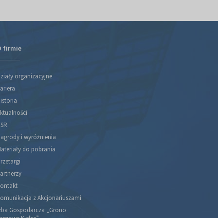
 firmie
ziały organizacyjne
ariera
istoria
ktualności
SR
agrody i wyróżnienia
ateriały do pobrania
rzetargi
artnerzy
ontakt
omunikacja z Akcjonariuszami
zba Gospodarcza „Grono