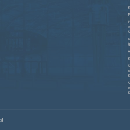
T
K
P
P
w
S
R
(
A
K
S
o
K
S
o
K
pl