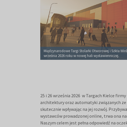
Międzynarodowe Targi Stolarki Otworowej i Szkła WinD
września 2026 roku w nowej hali wystawienniczej.
25 i 26 września 2026 w Targach Kielce fir
architektury oraz automatyki związanych ze 
skutecznie wpływając na jej rozwój. Przybywa
wystawców prowadzonej online, trwa ona na
Naszym celem jest pełna odpowiedź na oczeki