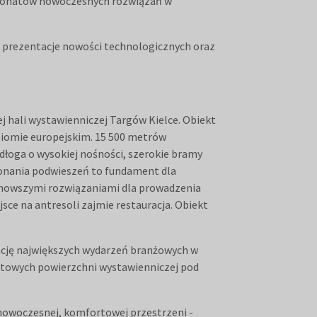
sjonatów nowoczesnych rozwiązań w
 prezentacje nowości technologicznych oraz
j hali wystawienniczej Targów Kielce. Obiekt
ziomie europejskim. 15 500 metrów
dłoga o wysokiej nośności, szerokie bramy
ykonania podwieszeń to fundament dla
ajnowszymi rozwiązaniami dla prowadzenia
ce na antresoli zajmie restauracja. Obiekt
ację największych wydarzeń branżowych w
ratowych powierzchni wystawienniczej pod
 nowoczesnej, komfortowej przestrzeni -