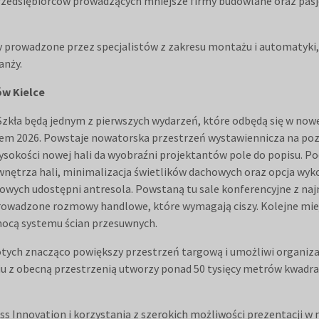
przedsiębiorców prowadzących mniejsze firmy budowlane oraz pa
 prowadzone przez specjalistów z zakresu montażu i automatyki,
anży.
ów Kielce
zkła będą jednym z pierwszych wydarzeń, które odbędą się w nowe
latem 2026. Powstaje nowatorska przestrzeń wystawiennicza na po
sokości nowej hali da wyobraźni projektantów pole do popisu. Po
t wnętrza hali, minimalizacja świetlików dachowych oraz opcja w
owych udostępni antresola. Powstaną tu sale konferencyjne z n
rowadzone rozmowy handlowe, które wymagają ciszy. Kolejne miejs
omocą systemu ścian przesuwnych.
łotych znacząco powiększy przestrzeń targową i umożliwi organiz
eniu z obecną przestrzenią utworzy ponad 50 tysięcy metrów kwad
s Innovation i korzystania z szerokich możliwości prezentacji w