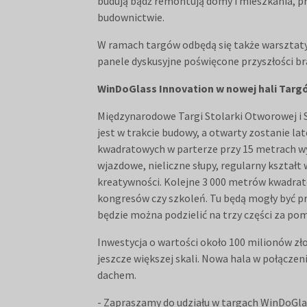
budują bądź remontują domy i mieszkania, 
budownictwie.
W ramach targów odbędą się także warsztaty
panele dyskusyjne poświęcone przyszłości br
WinDoGlass Innovation w nowej hali Targ
Międzynarodowe Targi Stolarki Otworowej i S
jest w trakcie budowy, a otwarty zostanie 
kwadratowych w parterze przy 15 metrach wy
wjazdowe, nieliczne słupy, regularny kształ
kreatywności. Kolejne 3 000 metrów kwadrat
kongresów czy szkoleń. Tu będą mogły być p
będzie można podzielić na trzy części za p
Inwestycja o wartości około 100 milionów z
jeszcze większej skali. Nowa hala w połącz
dachem.
- Zapraszamy do udziału w targach WinDoGlas