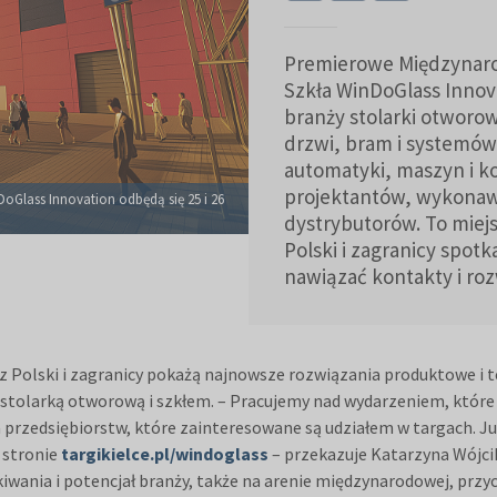
Premierowe Międzynarod
Szkła WinDoGlass Innov
branży stolarki otworo
drzwi, bram i systemó
automatyki, maszyn i 
projektantów, wykonaw
oGlass Innovation odbędą się 25 i 26
dystrybutorów. To miejs
Polski i zagranicy spotk
nawiązać kontakty i roz
my z Polski i zagranicy pokażą najnowsze rozwiązania produktowe
stolarką otworową i szkłem. – Pracujemy nad wydarzeniem, które 
 przedsiębiorstw, które zainteresowane są udziałem w targach. Już
 stronie
targikielce.pl/windoglass
– przekazuje Katarzyna Wójci
wania i potencjał branży, także na arenie międzynarodowej, przyc