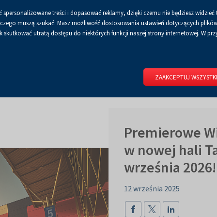
 spersonalizowane treści i dopasować reklamy, dzięki czemu nie będziesz widzieć 
Czcionka
Czcionka
Czcionka
A
A+
A++
A
Dla mediów
BIP
Poli
Włącz
RSS
Włącz
 a czego muszą szukać. Masz możliwość dostosowania ustawień dotyczących plików 
domyślna
powiększona
największa
skutkować utratą dostępu do niektórych funkcji naszej strony internetowej. W przy
wersję
tryb
do
kontrastowy
RIUM
DLA WYSTAWCÓW
DLA ZWIEDZAJĄCYCH
CENTRUM 
druku
ZAAKCEPTUJ WSZYSTK
Premierowe Wi
w nowej hali Ta
września 2026!
12 września 2025