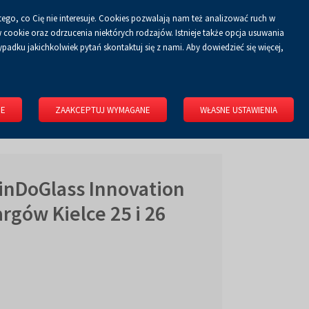
tego, co Cię nie interesuje. Cookies pozwalają nam też analizować ruch w
Koszyk
tyka prywatności
ZALOGUJ SIĘ
PL
0.00 zł
cookie oraz odrzucenia niektórych rodzajów. Istnieje także opcja usuwania
padku jakichkolwiek pytań skontaktuj się z nami. Aby dowiedzieć się więcej,
KONGRESOWE
WYNAJMIJ OBIEKT
O FIRMIE
KONTAKT
IE
ZAAKCEPTUJ WYMAGANE
WŁASNE USTAWIENIA
nDoGlass Innovation
rgów Kielce 25 i 26