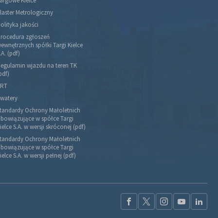
argowe Kielce”
laster Metrologiczny
olityka jakości
rocedura zgłoszeń
ewnętrznych spółki Targi Kielce
.A. (pdf)
egulamin wjazdu na teren TK
pdf)
RT
watery
tandardy Ochrony Małoletnich
bowiązujące w spółce Targi
ielce S.A. w wersji skróconej (pdf)
tandardy Ochrony Małoletnich
bowiązujące w spółce Targi
ielce S.A. w wersji pełnej (pdf)