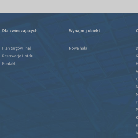
Dla zwiedzających
Wynajmij obiekt
O
Plan targów i hal
Nowa hala
D
Rezerwacja Hotelu
K
Kontakt
H
A
C
N
M
P
P
K
K
I