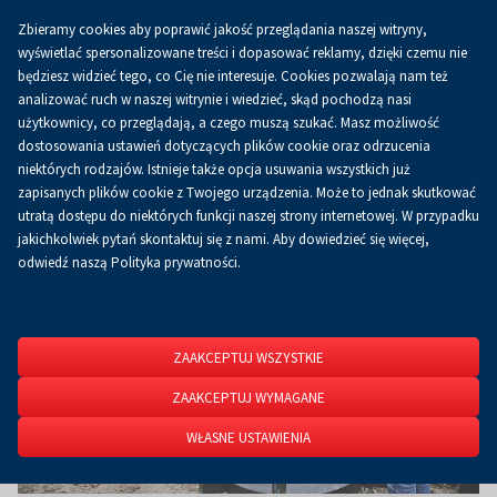
Zbieramy cookies aby poprawić jakość przeglądania naszej witryny,
Koszyk
0.00 zł
PL
wyświetlać spersonalizowane treści i dopasować reklamy, dzięki czemu nie
będziesz widzieć tego, co Cię nie interesuje. Cookies pozwalają nam też
analizować ruch w naszej witrynie i wiedzieć, skąd pochodzą nasi
użytkownicy, co przeglądają, a czego muszą szukać. Masz możliwość
Strona główna
O firmie
Aktualności
Aktualności
dostosowania ustawień dotyczących plików cookie oraz odrzucenia
niektórych rodzajów. Istnieje także opcja usuwania wszystkich już
zapisanych plików cookie z Twojego urządzenia. Może to jednak skutkować
utratą dostępu do niektórych funkcji naszej strony internetowej. W przypadku
jakichkolwiek pytań skontaktuj się z nami. Aby dowiedzieć się więcej,
odwiedź naszą Polityka prywatności.
ZAAKCEPTUJ WSZYSTKIE
ZAAKCEPTUJ WYMAGANE
WŁASNE USTAWIENIA