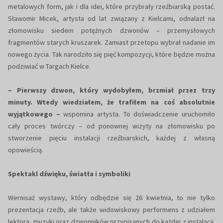
metalowych form, jak i dla idei, które przybrały rzeźbiarską postać.
Sławomir Micek, artysta od lat związany z Kielcami, odnalazł na
złomowisku siedem potężnych dzwonów – przemysłowych
fragmentów starych kruszarek. Zamiast przetopu wybrał nadanie im
nowego życia. Tak narodziło się pięć kompozycji, które będzie można
podziwiać w Targach Kielce.
– Pierwszy dzwon, który wydobyłem, brzmiał przez trzy
minuty. Wtedy wiedziałem, że trafiłem na coś absolutnie
wyjątkowego –
wspomina artysta. To doświadczenie uruchomiło
cały proces twórczy – od ponownej wizyty na złomowisku po
stworzenie pięciu instalacji rzeźbiarskich, każdej z własną
opowieścią.
Spektakl dźwięku, światła i symboliki
Wernisaż wystawy, który odbędzie się 26 kwietnia, to nie tylko
prezentacja rzeźb, ale także widowiskowy performens z udziałem
lektora, muzyki oraz dzwonników przypisanych do każdej z instalacji.