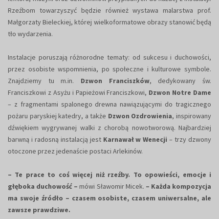
Rzeźbom towarzyszyć będzie również wystawa malarstwa prof.
Małgorzaty Bieleckiej, której wielkoformatowe obrazy stanowić będą
tło wydarzenia.
Instalacje poruszają różnorodne tematy: od sukcesu i duchowości,
przez osobiste wspomnienia, po społeczne i kulturowe symbole.
Znajdziemy tu m.in.
Dzwon Franciszków
, dedykowany św.
Franciszkowi z Asyżu i Papieżowi Franciszkowi,
Dzwon Notre Dame
– z fragmentami spalonego drewna nawiązującymi do tragicznego
pożaru paryskiej katedry, a także
Dzwon Ozdrowienia
, inspirowany
dźwiękiem wygrywanej walki z chorobą nowotworową. Najbardziej
barwną i radosną instalacją jest
Karnawał w Wenecji
– trzy dzwony
otoczone przez jedenaście postaci Arlekinów.
– Te prace to coś więcej niż rzeźby. To opowieści, emocje i
głęboka duchowość –
mówi Sławomir Micek.
– Każda kompozycja
ma swoje źródło – czasem osobiste, czasem uniwersalne, ale
zawsze prawdziwe.