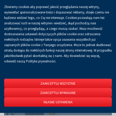
Zbieramy cookies aby poprawić jakość przeglądania naszej witryny,
Koszyk
0.00 zł
PL
wyświetlać spersonalizowane treści i dopasować reklamy, dzięki czemu nie
będziesz widzieć tego, co Cię nie interesuje. Cookies pozwalają nam też
analizować ruch w naszej witrynie i wiedzieć, skąd pochodzą nasi
użytkownicy, co przeglądają, a czego muszą szukać. Masz możliwość
Strona główna
O firmie
Aktualności
Aktualności
dostosowania ustawień dotyczących plików cookie oraz odrzucenia
niektórych rodzajów. Istnieje także opcja usuwania wszystkich już
zapisanych plików cookie z Twojego urządzenia. Może to jednak skutkować
utratą dostępu do niektórych funkcji naszej strony internetowej. W przypadku
jakichkolwiek pytań skontaktuj się z nami. Aby dowiedzieć się więcej,
odwiedź naszą Polityka prywatności.
ZAAKCEPTUJ WSZYSTKIE
ZAAKCEPTUJ WYMAGANE
WŁASNE USTAWIENIA
Eli Zhao - Director Sales&Marketing podczas konferencji prasowej w
Targach Kielce