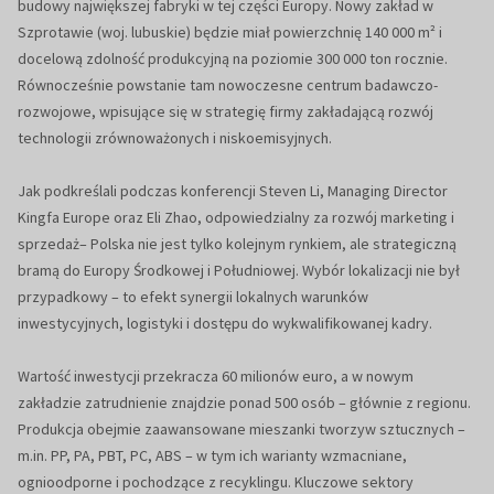
budowy największej fabryki w tej części Europy. Nowy zakład w
Szprotawie (woj. lubuskie) będzie miał powierzchnię 140 000 m² i
docelową zdolność produkcyjną na poziomie 300 000 ton rocznie.
Równocześnie powstanie tam nowoczesne centrum badawczo-
rozwojowe, wpisujące się w strategię firmy zakładającą rozwój
technologii zrównoważonych i niskoemisyjnych.
Jak podkreślali podczas konferencji Steven Li, Managing Director
Kingfa Europe oraz Eli Zhao, odpowiedzialny za rozwój marketing i
sprzedaż– Polska nie jest tylko kolejnym rynkiem, ale strategiczną
bramą do Europy Środkowej i Południowej. Wybór lokalizacji nie był
przypadkowy – to efekt synergii lokalnych warunków
inwestycyjnych, logistyki i dostępu do wykwalifikowanej kadry.
Wartość inwestycji przekracza 60 milionów euro, a w nowym
zakładzie zatrudnienie znajdzie ponad 500 osób – głównie z regionu.
Produkcja obejmie zaawansowane mieszanki tworzyw sztucznych –
m.in. PP, PA, PBT, PC, ABS – w tym ich warianty wzmacniane,
ognioodporne i pochodzące z recyklingu. Kluczowe sektory