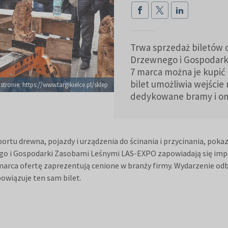
Trwa sprzedaż biletów 
Drzewnego i Gospodarki
7 marca można je kupić
bilet umożliwia wejście
stronie: https://www.targikielce.pl/sklep
dedykowane bramy i omin
rtu drewna, pojazdy i urządzenia do ścinania i przycinania, pokaz
nego i Gospodarki Zasobami Leśnymi LAS-EXPO zapowiadają się im
0 marca ofertę zaprezentują cenione w branży firmy. Wydarzenie od
bowiązuje ten sam bilet.