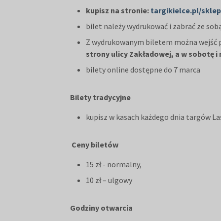
kupisz na stronie:
targikielce.pl/sklep
bilet należy wydrukować i zabrać ze sob
Z wydrukowanym biletem można wejść pr
strony ulicy Zakładowej, a w sobotę i
bilety online dostępne do 7 marca
Bilety tradycyjne
kupisz w kasach każdego dnia targów La
Ceny biletów
15 zł - normalny,
10 zł – ulgowy
Godziny otwarcia