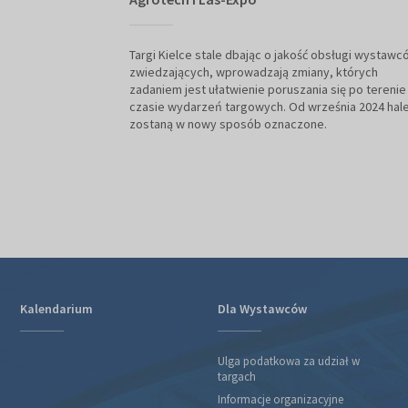
Targi Kielce stale dbając o jakość obsługi wystawcó
zwiedzających, wprowadzają zmiany, których
zadaniem jest ułatwienie poruszania się po terenie
czasie wydarzeń targowych. Od września 2024 hal
zostaną w nowy sposób oznaczone.
Kalendarium
Dla Wystawców
Ulga podatkowa za udział w
targach
Informacje organizacyjne