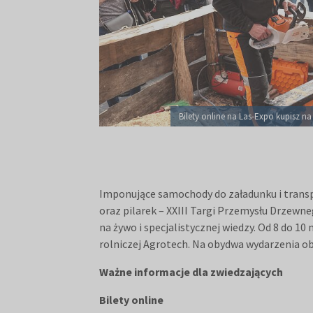
Bilety online na Las-Expo kupisz na 
Imponujące samochody do załadunku i transpo
oraz pilarek – XXIII Targi Przemysłu Drzew
na żywo i specjalistycznej wiedzy. Od 8 do 1
rolniczej Agrotech. Na obydwa wydarzenia o
Ważne informacje dla zwiedzających
Bilety online