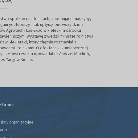
FPM AGROMEHANIKA,
trzy renomowane f
stwo spotkań na stoiskach, imponujące maszyny,
maszyn rolniczych,
gani youtuberzy - tak upłynął pierwszy dzień
zielonych. Najnow
ów Agrotech i Las-Expo w kieleckim ośrodku
zobaczyć podczas 
awienniczym. Wystawę zwiedził minister rolnictwa
Aurox Machinery.
ław Siekierski, który chętnie rozmawiał z
awcami i rolnikami. O efektach kilkumiesięcznej
y szefowi resortu opowiadał dr Andrzej Mochoń,
es Targów Kielce.
 firmie
ziały organizacyjne
ariera
istoria