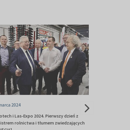
marca 2024
05 marca 2024
otech i Las-Expo 2024. Pierwszy dzień z
Las-Expo 2024. 
istrem rolnictwa i tłumem zwiedzających
nowości dla bra
JĘCIA]