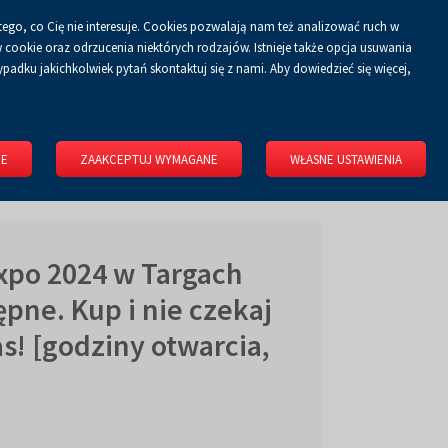
tego, co Cię nie interesuje. Cookies pozwalają nam też analizować ruch w
Koszyk
tyka prywatności
ZALOGUJ SIĘ
PL
0.00 zł
cookie oraz odrzucenia niektórych rodzajów. Istnieje także opcja usuwania
padku jakichkolwiek pytań skontaktuj się z nami. Aby dowiedzieć się więcej,
KONGRESOWE
WYNAJMIJ OBIEKT
O FIRMIE
KONTAKT
IE
ZAAKCEPTUJ WYMAGANE
WŁASNE USTAWIENIA
Expo 2024 w Targach
ępne. Kup i nie czekaj
as! [godziny otwarcia,