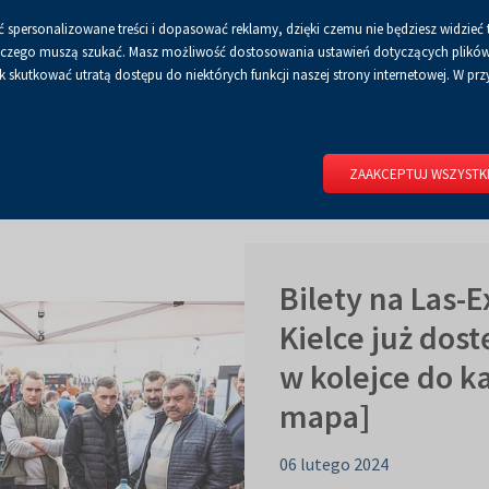
 spersonalizowane treści i dopasować reklamy, dzięki czemu nie będziesz widzieć 
Czcionka
Czcionka
Czcionka
A
A+
A++
A
Dla mediów
BIP
Poli
Włącz
RSS
Włącz
 a czego muszą szukać. Masz możliwość dostosowania ustawień dotyczących plików 
domyślna
powiększona
największa
skutkować utratą dostępu do niektórych funkcji naszej strony internetowej. W przy
wersję
tryb
do
kontrastowy
RIUM
DLA WYSTAWCÓW
DLA ZWIEDZAJĄCYCH
CENTRUM 
druku
ZAAKCEPTUJ WSZYSTK
Bilety na Las-
Kielce już dost
w kolejce do k
mapa]
06 lutego 2024