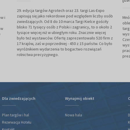
29. edycja targów Agrotech oraz 23. targi Las-Expo
zapisują się jako rekordowe pod względem liczby osób
w i
Mnó
zwiedzających. Od 8 do 10 marca Targi Kielce gościły
oble
blisko 71 tysięcy osób z Polski i zagranicy, to o około 2
 w
targ
tysiące więcej niż w ubiegłym roku. Znacznie więcej
e
wyst
było też wystawców. Ofertę zaprezentowało 520 firm z
Czes
17 krajów, zaś w poprzedniej - 450 z 15 państw. Co było
wyst
wyróżnikiem wydarzenia to bogactwo rozwiązań
prac
rolnictwa precyzyjnego.
prez
Dla zwiedzających
Wynajmij obiekt
O
Plan targów i hal
Nowa hala
D
Rezerwacja Hotelu
K
Kontakt
H