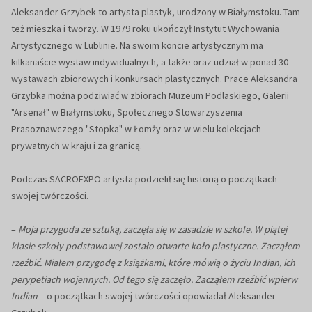
Aleksander Grzybek to artysta plastyk, urodzony w Białymstoku. Tam
też mieszka i tworzy. W 1979 roku ukończył Instytut Wychowania
Artystycznego w Lublinie. Na swoim koncie artystycznym ma
kilkanaście wystaw indywidualnych, a także oraz udział w ponad 30
wystawach zbiorowych i konkursach plastycznych. Prace Aleksandra
Grzybka można podziwiać w zbiorach Muzeum Podlaskiego, Galerii
"Arsenał" w Białymstoku, Społecznego Stowarzyszenia
Prasoznawczego "Stopka" w Łomży oraz w wielu kolekcjach
prywatnych w kraju i za granicą.
Podczas SACROEXPO artysta podzielił się historią o początkach
swojej twórczości.
–
Moja przygoda ze sztuką, zaczęła się w zasadzie w szkole. W piątej
klasie szkoły podstawowej zostało otwarte koło plastyczne. Zacząłem
rzeźbić. Miałem przygodę z książkami, które mówią o życiu Indian, ich
perypetiach wojennych. Od tego się zaczęło. Zacząłem rzeźbić wpierw
Indian
– o początkach swojej twórczości opowiadał Aleksander