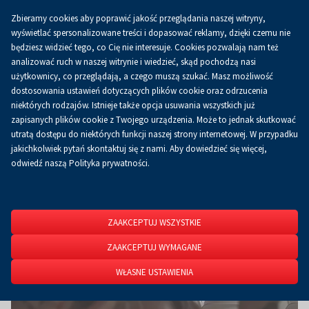
Zbieramy cookies aby poprawić jakość przeglądania naszej witryny,
Koszyk
0.00 zł
PL
wyświetlać spersonalizowane treści i dopasować reklamy, dzięki czemu nie
będziesz widzieć tego, co Cię nie interesuje. Cookies pozwalają nam też
analizować ruch w naszej witrynie i wiedzieć, skąd pochodzą nasi
użytkownicy, co przeglądają, a czego muszą szukać. Masz możliwość
Strona główna
O firmie
Aktualności
Aktualności
dostosowania ustawień dotyczących plików cookie oraz odrzucenia
niektórych rodzajów. Istnieje także opcja usuwania wszystkich już
zapisanych plików cookie z Twojego urządzenia. Może to jednak skutkować
utratą dostępu do niektórych funkcji naszej strony internetowej. W przypadku
jakichkolwiek pytań skontaktuj się z nami. Aby dowiedzieć się więcej,
odwiedź naszą Polityka prywatności.
ZAAKCEPTUJ WSZYSTKIE
ZAAKCEPTUJ WYMAGANE
WŁASNE USTAWIENIA