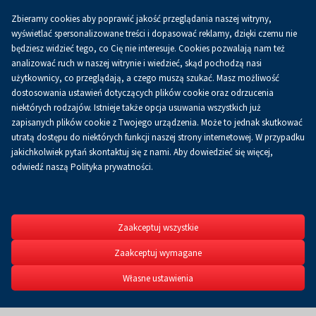
Zbieramy cookies aby poprawić jakość przeglądania naszej witryny,
Koszyk
0.00 zł
PL
wyświetlać spersonalizowane treści i dopasować reklamy, dzięki czemu nie
będziesz widzieć tego, co Cię nie interesuje. Cookies pozwalają nam też
analizować ruch w naszej witrynie i wiedzieć, skąd pochodzą nasi
użytkownicy, co przeglądają, a czego muszą szukać. Masz możliwość
dostosowania ustawień dotyczących plików cookie oraz odrzucenia
niektórych rodzajów. Istnieje także opcja usuwania wszystkich już
zapisanych plików cookie z Twojego urządzenia. Może to jednak skutkować
utratą dostępu do niektórych funkcji naszej strony internetowej. W przypadku
jakichkolwiek pytań skontaktuj się z nami. Aby dowiedzieć się więcej,
odwiedź naszą Polityka prywatności.
SLOWTRAV
3. Targi Świadomych Pod
17-18.04.2027
Zaakceptuj wszystkie
Zaakceptuj wymagane
Strona główna
SLOWTRAVEL
Multimedia
Własne ustawienia
Multimedia