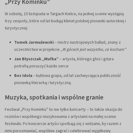
„Przy Kominku”
W sobotę, 15 listopada w Targach Kielce, na jednej scenie wystąpią
trzy zespoły, które od lat budują klimat polskiej piosenki autorskiej i
turystycznej:
Tomek Jarmużewski
– mistrz nastrojowych ballad, znany z
uczestnictwa w projekcie
„W górach jest wszystko, co kocham”
Jan Błyszczak „Mufka”
– artysta, którego głos i gitara
potrafią poruszyć każde serce
Bez Idola
– kultowa grupa, od lat zachwycająca publiczność
piosenką literacką i turystyczną.
Muzyka, spotkania i wspólne granie
Festiwal „Przy Kominku” to nie tylko koncerty – to także okazja do
rozmów i wspólnego muzykowania z artystami na małej scenie
festiwalu. Po koncercie artyści spotkają się z widzami, by razem z
nimi porozmawiać, wspólnie zagrać i celebrować wyjątkowy