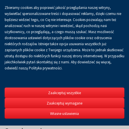
Zbieramy cookies aby poprawić jakość przeglądania naszej witryny,
Koszyk
0.00 zł
PL
wyświetlać spersonalizowane treści i dopasować reklamy, dzięki czemu nie
będziesz widzieć tego, co Cię nie interesuje. Cookies pozwalają nam też
analizować ruch w naszej witrynie i wiedzieć, skąd pochodzą nasi
użytkownicy, co przeglądają, a czego muszą szukać. Masz możliwość
dostosowania ustawień dotyczących plików cookie oraz odrzucenia
niektórych rodzajów. Istnieje także opcja usuwania wszystkich już
zapisanych plików cookie z Twojego urządzenia. Może to jednak skutkować
utratą dostępu do niektórych funkcji naszej strony internetowej. W przypadku
jakichkolwiek pytań skontaktuj się z nami. Aby dowiedzieć się więcej,
odwiedź naszą Polityka prywatności.
FESTIWAL
"PRZY KOM
Zaakceptuj wszystkie
Ogólnopolski Festiwal Pio
Zaakceptuj wymagane
Turystycznej "Przy Komi
15.11.2025
Własne ustawienia