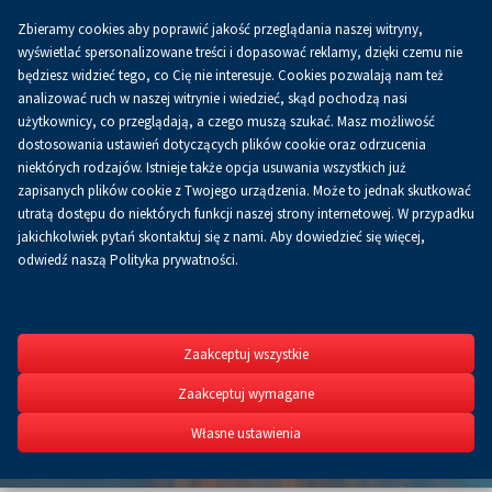
Zbieramy cookies aby poprawić jakość przeglądania naszej witryny,
Koszyk
0.00 zł
PL
wyświetlać spersonalizowane treści i dopasować reklamy, dzięki czemu nie
będziesz widzieć tego, co Cię nie interesuje. Cookies pozwalają nam też
analizować ruch w naszej witrynie i wiedzieć, skąd pochodzą nasi
użytkownicy, co przeglądają, a czego muszą szukać. Masz możliwość
dostosowania ustawień dotyczących plików cookie oraz odrzucenia
niektórych rodzajów. Istnieje także opcja usuwania wszystkich już
zapisanych plików cookie z Twojego urządzenia. Może to jednak skutkować
utratą dostępu do niektórych funkcji naszej strony internetowej. W przypadku
jakichkolwiek pytań skontaktuj się z nami. Aby dowiedzieć się więcej,
odwiedź naszą Polityka prywatności.
PRZEMYSŁ
WIOSNA
Zaakceptuj wszystkie
STOM-TOOL - BLECH & CU
Zaakceptuj wymagane
ROBOTICS - FIX, Spawaln
Fluid Power, Control-Sto
Własne ustawienia
6-9.04.2027