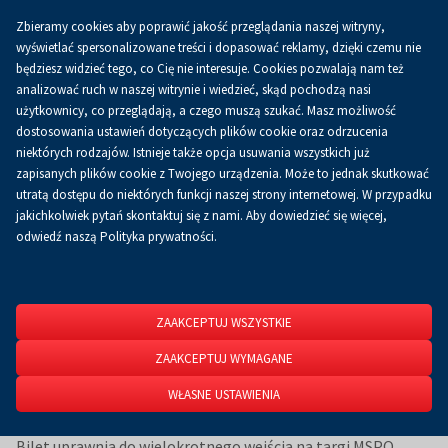
Zbieramy cookies aby poprawić jakość przeglądania naszej witryny,
Koszyk
0.00 zł
PL
wyświetlać spersonalizowane treści i dopasować reklamy, dzięki czemu nie
będziesz widzieć tego, co Cię nie interesuje. Cookies pozwalają nam też
analizować ruch w naszej witrynie i wiedzieć, skąd pochodzą nasi
użytkownicy, co przeglądają, a czego muszą szukać. Masz możliwość
Strona główna
Strona Główna
MSPO
Bilet wielokrotnego wejścia MSPO 2026
dostosowania ustawień dotyczących plików cookie oraz odrzucenia
Bilet wielokrotnego wejścia MSPO 2026
niektórych rodzajów. Istnieje także opcja usuwania wszystkich już
zapisanych plików cookie z Twojego urządzenia. Może to jednak skutkować
utratą dostępu do niektórych funkcji naszej strony internetowej. W przypadku
jakichkolwiek pytań skontaktuj się z nami. Aby dowiedzieć się więcej,
odwiedź naszą Polityka prywatności.
ZAAKCEPTUJ WSZYSTKIE
ZAAKCEPTUJ WYMAGANE
WŁASNE USTAWIENIA
Bilet wielokrotnego wejścia MSPO 2026
Bilet uprawnia do wielokrotnego wejścia na targi MSPO