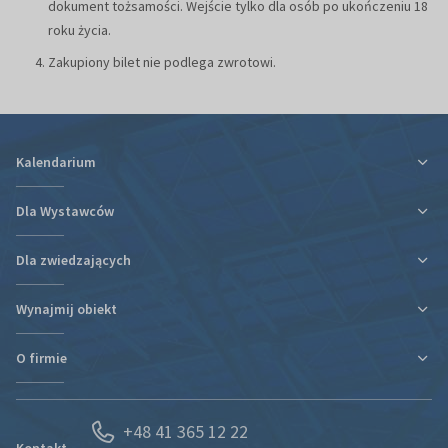
dokument tożsamości. Wejście tylko dla osób po ukończeniu 18
roku życia.
Zakupiony bilet nie podlega zwrotowi.
Kalendarium
Dla Wystawców
Dla zwiedzających
Ulga podatkowa za udział w targach
Informacje organizacyjne
Wynajmij obiekt
Plan targów i hal
Plan targów i hal
Rezerwacja Hotelu
Podróż i zakwaterowanie
O firmie
Nowa hala
Kontakt
Regulaminy i oświadczenia
Kontakt
Działy organizacyjne
Portal Wystawcy
+48 41 365 12 22
Kariera
Spedycja
Kontakt