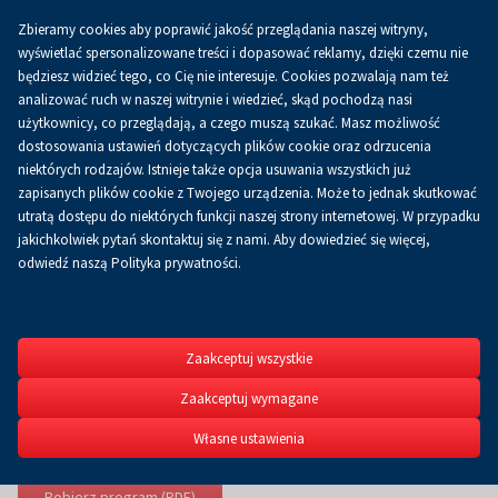
Zbieramy cookies aby poprawić jakość przeglądania naszej witryny,
Koszyk
0.00 zł
PL
wyświetlać spersonalizowane treści i dopasować reklamy, dzięki czemu nie
będziesz widzieć tego, co Cię nie interesuje. Cookies pozwalają nam też
analizować ruch w naszej witrynie i wiedzieć, skąd pochodzą nasi
użytkownicy, co przeglądają, a czego muszą szukać. Masz możliwość
dostosowania ustawień dotyczących plików cookie oraz odrzucenia
niektórych rodzajów. Istnieje także opcja usuwania wszystkich już
zapisanych plików cookie z Twojego urządzenia. Może to jednak skutkować
utratą dostępu do niektórych funkcji naszej strony internetowej. W przypadku
jakichkolwiek pytań skontaktuj się z nami. Aby dowiedzieć się więcej,
odwiedź naszą Polityka prywatności.
POLSECUR
III Międzynarodowe Tar
23-25.04.2024
Zaakceptuj wszystkie
Zaakceptuj wymagane
Strona główna
POLSECURE
Program targów
Własne ustawienia
Program targów
Pobierz program (PDF)