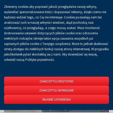
Zbieramy cookies aby poprawić jakość przeglądania naszej witryny,
Koszyk
0.00 zł
PL
wyświetlać spersonalizowane treści i dopasować reklamy, dzięki czemu nie
będziesz widzieć tego, co Cię nie interesuje. Cookies pozwalają nam też
analizować ruch w naszej witrynie i wiedzieć, skąd pochodzą nasi
użytkownicy, co przeglądają, a czego muszą szukać. Masz możliwość
Strona główna
O firmie
Aktualności
Aktualności
dostosowania ustawień dotyczących plików cookie oraz odrzucenia
niektórych rodzajów. Istnieje także opcja usuwania wszystkich już
zapisanych plików cookie z Twojego urządzenia. Może to jednak skutkować
utratą dostępu do niektórych funkcji naszej strony internetowej. W przypadku
jakichkolwiek pytań skontaktuj się z nami. Aby dowiedzieć się więcej,
odwiedź naszą Polityka prywatności.
ZAAKCEPTUJ WSZYSTKIE
ZAAKCEPTUJ WYMAGANE
WŁASNE USTAWIENIA
Drugi dzień targów MUBI DIB IT pełen emocji!