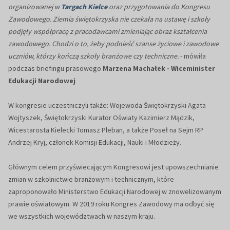
organizowanej w
Targach Kielce
oraz przygotowania do Kongresu
Zawodowego. Ziemia świętokrzyska nie czekała na ustawę i szkoły
podjęły współpracę z pracodawcami zmieniając obraz kształcenia
zawodowego. Chodzi o to, żeby podnieść szanse życiowe i zawodowe
uczniów, którzy kończą szkoły branżowe czy techniczne.
- mówiła
podczas briefingu prasowego
Marzena Machałek - Wiceminister
Edukacji Narodowej
W kongresie uczestniczyli także: Wojewoda Świętokrzyski Agata
Wojtyszek, Świętokrzyski Kurator Oświaty Kazimierz Mądzik,
Wicestarosta Kielecki Tomasz Pleban, a także Poseł na Sejm RP
Andrzej Kryj, członek Komisji Edukacji, Nauki i Młodzieży.
Głównym celem przyświecającym Kongresowi jest upowszechnianie
zmian w szkolnictwie branżowym i technicznym, które
zaproponowało Ministerstwo Edukacji Narodowej w znowelizowanym
prawie oświatowym. W 2019 roku Kongres Zawodowy ma odbyć się
we wszystkich województwach w naszym kraju.