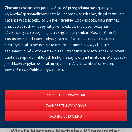
Zbieramy cookies aby poprawić jakość przeglądania naszej witryny,
Koszyk
0.00 zł
PL
wyświetlać spersonalizowane treści i dopasować reklamy, dzięki czemu nie
będziesz widzieć tego, co Cię nie interesuje. Cookies pozwalają nam też
analizować ruch w naszej witrynie i wiedzieć, skąd pochodzą nasi
użytkownicy, co przeglądają, a czego muszą szukać. Masz możliwość
Strona główna
O firmie
Aktualności
Aktualności
dostosowania ustawień dotyczących plików cookie oraz odrzucenia
niektórych rodzajów. Istnieje także opcja usuwania wszystkich już
zapisanych plików cookie z Twojego urządzenia. Może to jednak skutkować
utratą dostępu do niektórych funkcji naszej strony internetowej. W przypadku
jakichkolwiek pytań skontaktuj się z nami. Aby dowiedzieć się więcej,
odwiedź naszą Polityka prywatności.
ZAAKCEPTUJ WSZYSTKIE
ZAAKCEPTUJ WYMAGANE
WŁASNE USTAWIENIA
Wizyta Marzeny Machałek Wiceminister