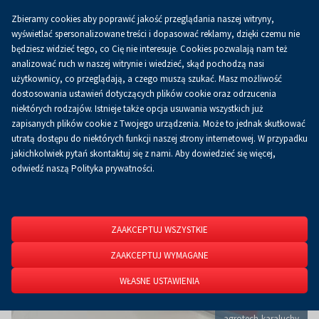
Zbieramy cookies aby poprawić jakość przeglądania naszej witryny,
Koszyk
0.00 zł
PL
wyświetlać spersonalizowane treści i dopasować reklamy, dzięki czemu nie
będziesz widzieć tego, co Cię nie interesuje. Cookies pozwalają nam też
analizować ruch w naszej witrynie i wiedzieć, skąd pochodzą nasi
użytkownicy, co przeglądają, a czego muszą szukać. Masz możliwość
Strona główna
O firmie
Aktualności
Aktualności
dostosowania ustawień dotyczących plików cookie oraz odrzucenia
niektórych rodzajów. Istnieje także opcja usuwania wszystkich już
zapisanych plików cookie z Twojego urządzenia. Może to jednak skutkować
utratą dostępu do niektórych funkcji naszej strony internetowej. W przypadku
jakichkolwiek pytań skontaktuj się z nami. Aby dowiedzieć się więcej,
odwiedź naszą Polityka prywatności.
ZAAKCEPTUJ WSZYSTKIE
ZAAKCEPTUJ WYMAGANE
WŁASNE USTAWIENIA
agrotech-karaluchy