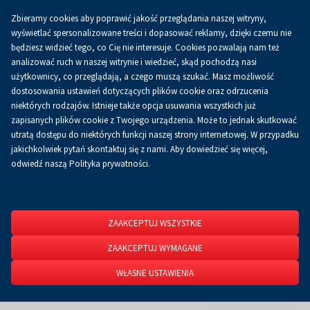
Zbieramy cookies aby poprawić jakość przeglądania naszej witryny,
Koszyk
0.00 zł
PL
wyświetlać spersonalizowane treści i dopasować reklamy, dzięki czemu nie
będziesz widzieć tego, co Cię nie interesuje. Cookies pozwalają nam też
analizować ruch w naszej witrynie i wiedzieć, skąd pochodzą nasi
użytkownicy, co przeglądają, a czego muszą szukać. Masz możliwość
Strona główna
O firmie
Aktualności
Aktualności
dostosowania ustawień dotyczących plików cookie oraz odrzucenia
niektórych rodzajów. Istnieje także opcja usuwania wszystkich już
zapisanych plików cookie z Twojego urządzenia. Może to jednak skutkować
utratą dostępu do niektórych funkcji naszej strony internetowej. W przypadku
jakichkolwiek pytań skontaktuj się z nami. Aby dowiedzieć się więcej,
odwiedź naszą Polityka prywatności.
ZAAKCEPTUJ WSZYSTKIE
ZAAKCEPTUJ WYMAGANE
WŁASNE USTAWIENIA