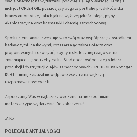
swoją obecność na wydarzeniu podkreślają jego wartość. Jedną z
nich jest ORLEN OIL, posiadający bogate portfolio produktów dla
branży automotive, takich jak najwyższej jakości oleje, płyny
eksploatacyjne oraz kosmetyki i chemię samochodową.
Spółka nieustannie inwestuje w rozwój oraz współpracę z ośrodkami
badawczymi i naukowymi, rozszerzając zakres oferty oraz
proponowanych rozwiązań, aby tym skuteczniej reagować na
zmieniające się potrzeby rynku. Stąd obecność polskiego lidera
produkcji i dystrybucji olejów samochodowych ORLEN OIL na Rotinger
DUB IT Tuning Festival niewątpliwie wpłynie na większą
rozpoznawalność eventu.
Zapraszamy Was w najbliższy weekend na niezapomniane
motoryzacyjne wydarzenie! Do zobaczenia!
/A.K./
POLECANE AKTUALNOŚCI