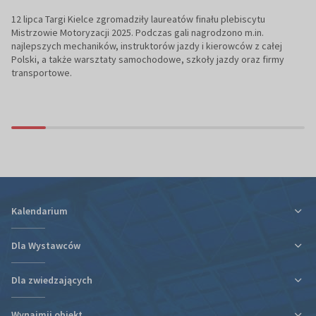
12 lipca Targi Kielce zgromadziły laureatów finału plebiscytu
Mistrzowie Motoryzacji 2025. Podczas gali nagrodzono m.in.
najlepszych mechaników, instruktorów jazdy i kierowców z całej
Polski, a także warsztaty samochodowe, szkoły jazdy oraz firmy
transportowe.
Kalendarium
Dla Wystawców
Dla zwiedzających
Ulga podatkowa za udział w targach
Informacje organizacyjne
Wynajmij obiekt