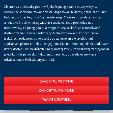
Zbieramy cookies aby poprawić jakość przeglądania naszej witryny,
Koszyk
0.00 zł
PL
wyświetlać spersonalizowane treści i dopasować reklamy, dzięki czemu nie
będziesz widzieć tego, co Cię nie interesuje. Cookies pozwalają nam też
analizować ruch w naszej witrynie i wiedzieć, skąd pochodzą nasi
użytkownicy, co przeglądają, a czego muszą szukać. Masz możliwość
Strona główna
O firmie
Aktualności
Aktualności
dostosowania ustawień dotyczących plików cookie oraz odrzucenia
niektórych rodzajów. Istnieje także opcja usuwania wszystkich już
zapisanych plików cookie z Twojego urządzenia. Może to jednak skutkować
utratą dostępu do niektórych funkcji naszej strony internetowej. W przypadku
jakichkolwiek pytań skontaktuj się z nami. Aby dowiedzieć się więcej,
odwiedź naszą Polityka prywatności.
ZAAKCEPTUJ WSZYSTKIE
ZAAKCEPTUJ WYMAGANE
WŁASNE USTAWIENIA