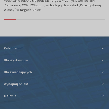
Podpisanie odbyło się podczas Targów Przemysłowej Techniki
Pomiarowej CONTROL-Stom, wchodzących w skład „Przemysłowej
Wiosny” w Targach Kielce.
Kalendarium
Dla Wystawców
Dla zwiedzających
Ulga podatkowa za udział w targach
Informacje organizacyjne
Wynajmij obiekt
Plan targów i hal
Plan targów i hal
Rezerwacja Hotelu
Podróż i zakwaterowanie
O firmie
Nowa hala
Kontakt
Regulaminy i oświadczenia
Kontakt