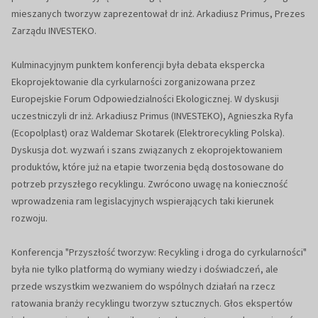
mieszanych tworzyw zaprezentował dr inż. Arkadiusz Primus, Prezes
Zarządu INVESTEKO.
Kulminacyjnym punktem konferencji była debata ekspercka
Ekoprojektowanie dla cyrkularności zorganizowana przez
Europejskie Forum Odpowiedzialności Ekologicznej. W dyskusji
uczestniczyli dr inż. Arkadiusz Primus (INVESTEKO), Agnieszka Ryfa
(Ecopolplast) oraz Waldemar Skotarek (Elektrorecykling Polska).
Dyskusja dot. wyzwań i szans związanych z ekoprojektowaniem
produktów, które już na etapie tworzenia będą dostosowane do
potrzeb przyszłego recyklingu. Zwrócono uwagę na konieczność
wprowadzenia ram legislacyjnych wspierających taki kierunek
rozwoju.
Konferencja "Przyszłość tworzyw: Recykling i droga do cyrkularności"
była nie tylko platformą do wymiany wiedzy i doświadczeń, ale
przede wszystkim wezwaniem do wspólnych działań na rzecz
ratowania branży recyklingu tworzyw sztucznych. Głos ekspertów