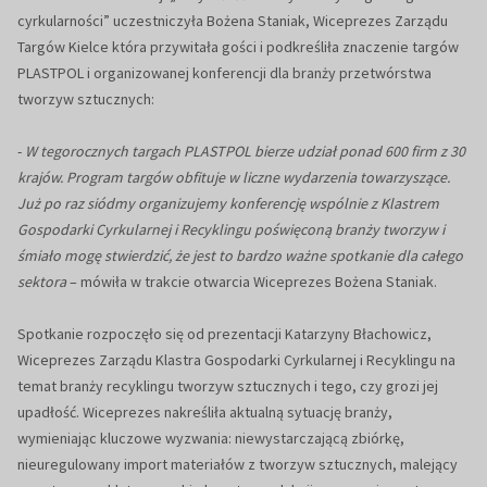
cyrkularności” uczestniczyła Bożena Staniak, Wiceprezes Zarządu
Targów Kielce która przywitała gości i podkreśliła znaczenie targów
PLASTPOL i organizowanej konferencji dla branży przetwórstwa
tworzyw sztucznych:
-
W tegorocznych targach PLASTPOL bierze udział ponad 600 firm z 30
krajów. Program targów obfituje w liczne wydarzenia towarzyszące.
Już po raz siódmy organizujemy konferencję wspólnie z Klastrem
Gospodarki Cyrkularnej i Recyklingu poświęconą branży tworzyw i
śmiało mogę stwierdzić, że jest to bardzo ważne spotkanie dla całego
sektora
– mówiła w trakcie otwarcia Wiceprezes Bożena Staniak.
Spotkanie rozpoczęło się od prezentacji Katarzyny Błachowicz,
Wiceprezes Zarządu Klastra Gospodarki Cyrkularnej i Recyklingu na
temat branży recyklingu tworzyw sztucznych i tego, czy grozi jej
upadłość. Wiceprezes nakreśliła aktualną sytuację branży,
wymieniając kluczowe wyzwania: niewystarczającą zbiórkę,
nieuregulowany import materiałów z tworzyw sztucznych, malejący