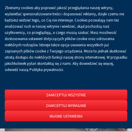
Zbieramy cookies aby poprawić jakość przeglądania naszej witryny,
Koszyk
0.00 zł
PL
wyświetlać spersonalizowane treści i dopasować reklamy, dzięki czemu nie
będziesz widzieć tego, co Cię nie interesuje. Cookies pozwalają nam też
analizować ruch w naszej witrynie i wiedzieć, skąd pochodzą nasi
użytkownicy, co przeglądają, a czego muszą szukać. Masz możliwość
Strona główna
O firmie
Aktualności
Aktualności
dostosowania ustawień dotyczących plików cookie oraz odrzucenia
niektórych rodzajów. Istnieje także opcja usuwania wszystkich już
zapisanych plików cookie z Twojego urządzenia. Może to jednak skutkować
utratą dostępu do niektórych funkcji naszej strony internetowej. W przypadku
jakichkolwiek pytań skontaktuj się z nami. Aby dowiedzieć się więcej,
odwiedź naszą Polityka prywatności.
ZAAKCEPTUJ WSZYSTKIE
ZAAKCEPTUJ WYMAGANE
WŁASNE USTAWIENIA