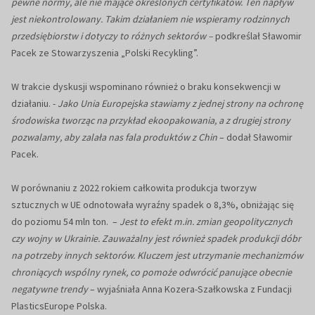
pewne normy, ale nie mające określonych certyfikatów. Ten napływ
jest niekontrolowany. Takim działaniem nie wspieramy rodzinnych
przedsiębiorstw i dotyczy to różnych sektorów
–
podkreślał Sławomir
Pacek ze Stowarzyszenia „Polski Recykling”.
W trakcie dyskusji wspominano również o braku konsekwencji w
działaniu. -
Jako Unia Europejska stawiamy z jednej strony na ochronę
środowiska tworząc na przykład ekoopakowania, a z drugiej strony
pozwalamy, aby zalała nas fala produktów z Chin
– dodał Sławomir
Pacek.
W porównaniu z 2022 rokiem całkowita produkcja tworzyw
sztucznych w UE odnotowała wyraźny spadek o 8,3%, obniżając się
do poziomu 54 mln ton. –
Jest to efekt m.in. zmian geopolitycznych
czy wojny w Ukrainie. Zauważalny jest również spadek produkcji dóbr
na potrzeby innych sektorów. Kluczem jest utrzymanie mechanizmów
chroniących wspólny rynek, co pomoże odwrócić panujące obecnie
negatywne trendy
– wyjaśniała Anna Kozera-Szałkowska z Fundacji
PlasticsEurope Polska.