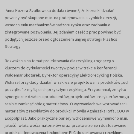
Anna Kozera-Szałkowska dodała również, że kierunki działań
powinny być skupione m.in. na podejmowaniu szybkich decyzji,
wzmocnieniu mechanizmów nadzoru rynku oraz zadbaniu o
zintegrowane pozwolenia. Jej zdaniem część z prac powinno być
podjętych jeszcze przed ogłoszeniem unijnej strategii Plastics
Strategy.
Rozważania na temat projektowania dla recyklingu będącego
kluczem do cyrkularności tworzyw podjął w trakcie konferencji
Waldemar Skotarek, Dyrektor operacyjny Elektrorecykling Polska.
Wskazał przykłady działań w zakresie projektowania produktów „od
początku” z myślą o ich przyszłym recyklingu. Przypomniał, że tylko
synergiczne działania producentów, projektantów i recyklerów mogą
realnie zamknąć obieg materiałowy. O wyzwaniach we wprowadzaniu
materiałów z recyklatów do produkcji mówiła Agnieszka Ryfa, COO w
Ecopolplast. Jako praktyczne bariery wdrożeniowe wymieniono m.in.
jakość i właściwości materiałów oraz przetwarzenie i dostosowanie
produkcji. Innowacyjną technologię PLC do sortowania i recyklingu