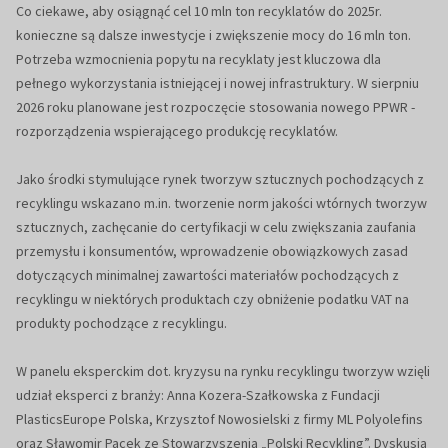
Co ciekawe, aby osiągnąć cel 10 mln ton recyklatów do 2025r.
konieczne są dalsze inwestycje i zwiększenie mocy do 16 mln ton.
Potrzeba wzmocnienia popytu na recyklaty jest kluczowa dla
pełnego wykorzystania istniejącej i nowej infrastruktury. W sierpniu
2026 roku planowane jest rozpoczęcie stosowania nowego PPWR -
rozporządzenia wspierającego produkcję recyklatów.
Jako środki stymulujące rynek tworzyw sztucznych pochodzących z
recyklingu wskazano m.in. tworzenie norm jakości wtórnych tworzyw
sztucznych, zachęcanie do certyfikacji w celu zwiększania zaufania
przemysłu i konsumentów, wprowadzenie obowiązkowych zasad
dotyczących minimalnej zawartości materiałów pochodzących z
recyklingu w niektórych produktach czy obniżenie podatku VAT na
produkty pochodzące z recyklingu.
W panelu eksperckim dot. kryzysu na rynku recyklingu tworzyw wzięli
udział eksperci z branży: Anna Kozera-Szałkowska z Fundacji
PlasticsEurope Polska, Krzysztof Nowosielski z firmy ML Polyolefins
oraz Sławomir Pacek ze Stowarzyszenia „Polski Recykling”. Dyskusja