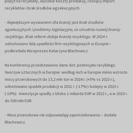
popyt na recyklaty, wysokie koszty produkcji, rosnący import
recyklatów i brak środków egzekucyjnych.
-
Największym wyzwaniem dla branży jest brak środków
egzekucyjnych i problemy legislacyjne, co utrudnia rozwój branży
recyklingu. Brak reform dobija branżę recyklingu. W 2024 r.
odnotowano falę upadłości firm recyklingowych w Europie
–
podkreślała Wiceprezes Katarzyna Błachowicz.
Na konferencji przedstawiono dane dot. potencjału recyklingu
tworzyw sztucznych w Europie: według nich w Europie mimo wzrostu
mocy przerobowych do 13,2 mln ton w 2024 r. (+5% vs 2023 r.),
odnotowano spadek produkcji w 2021 r. (-17%) i kolejny w 2023 r.
(-10%). Inwestycje spadły z blisko 1 miliarda EUR w 2022 r., a w 2023 r.
do 500 mln EUR.
-
Moce przerobowe nie odpowiadają zapotrzebowaniu
– dodała
Błachowicz.