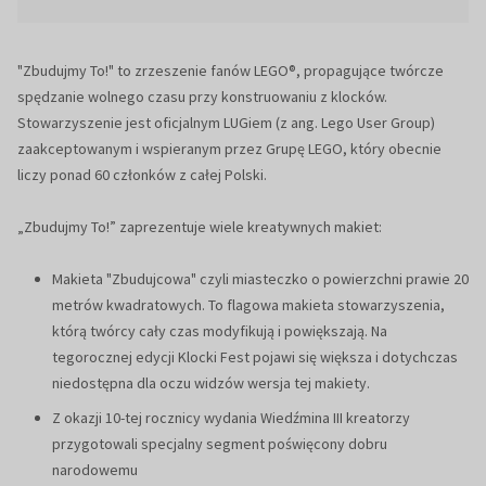
"Zbudujmy To!" to zrzeszenie fanów LEGO®, propagujące twórcze
spędzanie wolnego czasu przy konstruowaniu z klocków.
Stowarzyszenie jest oficjalnym LUGiem (z ang. Lego User Group)
zaakceptowanym i wspieranym przez Grupę LEGO, który obecnie
liczy ponad 60 członków z całej Polski.
„Zbudujmy To!” zaprezentuje wiele kreatywnych makiet:
Makieta "Zbudujcowa" czyli miasteczko o powierzchni prawie 20
metrów kwadratowych. To flagowa makieta stowarzyszenia,
którą twórcy cały czas modyfikują i powiększają. Na
tegorocznej edycji Klocki Fest pojawi się większa i dotychczas
niedostępna dla oczu widzów wersja tej makiety.
Z okazji 10-tej rocznicy wydania Wiedźmina III kreatorzy
przygotowali specjalny segment poświęcony dobru
narodowemu