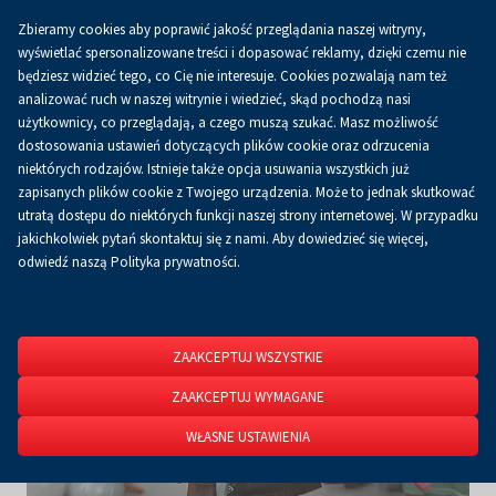
Zbieramy cookies aby poprawić jakość przeglądania naszej witryny,
Koszyk
0.00 zł
PL
wyświetlać spersonalizowane treści i dopasować reklamy, dzięki czemu nie
będziesz widzieć tego, co Cię nie interesuje. Cookies pozwalają nam też
analizować ruch w naszej witrynie i wiedzieć, skąd pochodzą nasi
użytkownicy, co przeglądają, a czego muszą szukać. Masz możliwość
Strona główna
O firmie
Aktualności
Aktualności
dostosowania ustawień dotyczących plików cookie oraz odrzucenia
niektórych rodzajów. Istnieje także opcja usuwania wszystkich już
zapisanych plików cookie z Twojego urządzenia. Może to jednak skutkować
utratą dostępu do niektórych funkcji naszej strony internetowej. W przypadku
jakichkolwiek pytań skontaktuj się z nami. Aby dowiedzieć się więcej,
odwiedź naszą Polityka prywatności.
ZAAKCEPTUJ WSZYSTKIE
ZAAKCEPTUJ WYMAGANE
WŁASNE USTAWIENIA