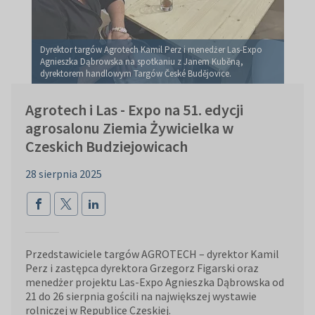
Dyrektor targów Agrotech Kamil Perz i menedżer Las-Expo
Agnieszka Dąbrowska na spotkaniu z Janem Kuběną,
dyrektorem handlowym Targów České Budějovice.
Agrotech i Las - Expo na 51. edycji
agrosalonu Ziemia Żywicielka w
Czeskich Budziejowicach
28 sierpnia 2025
Przedstawiciele targów AGROTECH – dyrektor Kamil
Perz i zastępca dyrektora Grzegorz Figarski oraz
menedżer projektu Las-Expo Agnieszka Dąbrowska od
21 do 26 sierpnia gościli na największej wystawie
rolniczej w Republice Czeskiej.