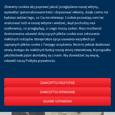
Zbieramy cookies aby poprawić jakość przeglądania naszej witryny,
Koszyk
0.00 zł
PL
wyświetlać spersonalizowane treści i dopasować reklamy, dzięki czemu nie
będziesz widzieć tego, co Cię nie interesuje. Cookies pozwalają nam też
analizować ruch w naszej witrynie i wiedzieć, skąd pochodzą nasi
użytkownicy, co przeglądają, a czego muszą szukać. Masz możliwość
Strona główna
O firmie
Aktualności
Aktualności
dostosowania ustawień dotyczących plików cookie oraz odrzucenia
niektórych rodzajów. Istnieje także opcja usuwania wszystkich już
zapisanych plików cookie z Twojego urządzenia. Może to jednak skutkować
utratą dostępu do niektórych funkcji naszej strony internetowej. W przypadku
jakichkolwiek pytań skontaktuj się z nami. Aby dowiedzieć się więcej,
odwiedź naszą Polityka prywatności.
ZAAKCEPTUJ WSZYSTKIE
ZAAKCEPTUJ WYMAGANE
WŁASNE USTAWIENIA