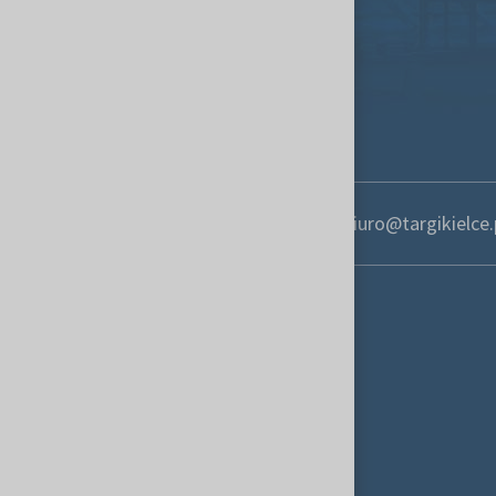
+48 41 365 12 22
biuro@targikielce.
Kontakt
Targi Kielce S.A.
ul. Zakładowa 1
25-672 Kielce, Poland
targikielce.pl