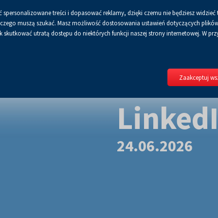
 spersonalizowane treści i dopasować reklamy, dzięki czemu nie będziesz widzieć 
a
zcionka
A
Dla mediów
BIP
Polityka prywatności
Zalo
 a czego muszą szukać. Masz możliwość dostosowania ustawień dotyczących plików 
Włącz
RSS
Włącz
zona
ajwiększa
skutkować utratą dostępu do niektórych funkcji naszej strony internetowej. W przy
wersję
tryb
do
kontrastowy
druku
Zaakceptuj wsz
LinkedI
24.06.2026