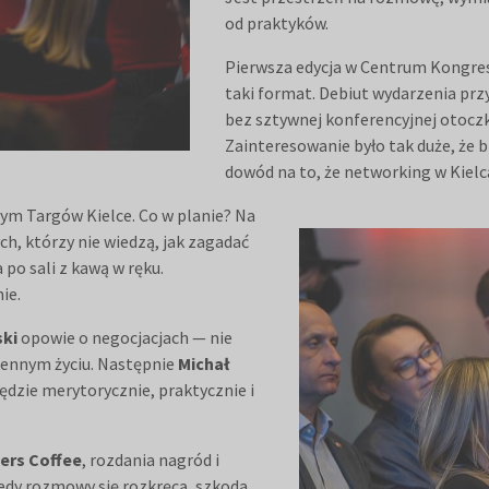
od praktyków.
Pierwsza edycja w Centrum Kongres
taki format. Debiut wydarzenia prz
bez sztywnej konferencyjnej otoczk
Zainteresowanie było tak duże, że b
dowód na to, że networking w Kielca
 Targów Kielce. Co w planie? Na
h, którzy nie wiedzą, jak zagadać
po sali z kawą w ręku.
ie.
ki
opowie o negocjacjach — nie
ziennym życiu. Następnie
Michał
ędzie merytorycznie, praktycznie i
ers Coffee
, rozdania nagród i
iedy rozmowy się rozkręcą, szkoda