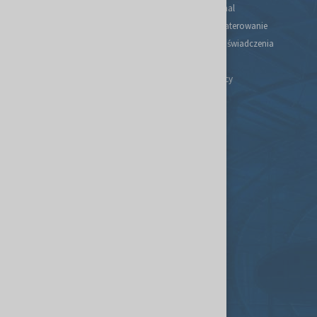
Plan targów i hal
Podróż i zakwaterowanie
Regulaminy i oświadczenia
Kontakt
Portal Wystawcy
Spedycja
Usługi