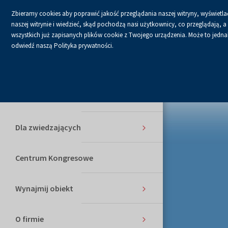
Zbieramy cookies aby poprawić jakość przeglądania naszej witryny, wyświetlać
Czcionka
Czcionk
C
A
A+
A++
naszej witrynie i wiedzieć, skąd pochodzą nasi użytkownicy, co przeglądają,
domyślna
powięks
n
wszystkich już zapisanych plików cookie z Twojego urządzenia. Może to jednak 
Usługi
odwiedź naszą Polityka prywatności.
Kalendarium
Dla Wystawców
Dla zwiedzających
Centrum Kongresowe
Wynajmij obiekt
O firmie