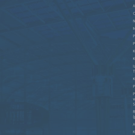
A
C
N
M
P
P
K
K
I
T
K
P
P
w
S
R
(
A
K