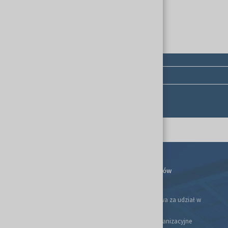
19:15 - 19:45 Prelekcja Michała Kuriaty
19:45 - 20:00 Zakończenie głównej części
20:00 - 21:00 Networking
Kalendarium
Dla Wystawców
Ulga podatkowa za udział w
targach
Informacje organizacyjne