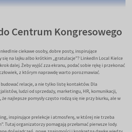
aca do Centrum Kongresowego
inkedInie ciekawe osoby, dobre posty, inspirujące
ię na lajku albo krótkim „gratulacje”? LinkedIn Local Kielce
 krok dalej. Żeby wyjść zza ekranu, podać sobie rękę i przekonać
i człowiek, z którym naprawdę warto porozmawiać.
 budować relacje, a nie tylko listę kontaktów. Dla
alistów, ludzi od sprzedaży, marketingu, HR, komunikacji,
 że najlepsze pomysły często rodzą się nie przy biurku, ale w
ng, inspirujące prelekcje i atmosferę, w której nie trzeba
m”. Tutaj organizatorzy pomagają przełamać pierwsze lody.
anę doświadczeń, nowe znajomości i konkretną dawkę wiedzy