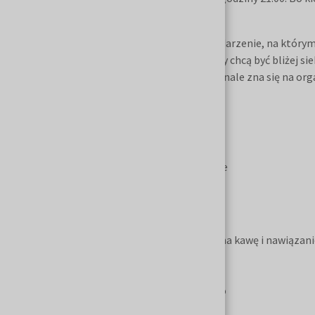
kończyć zbyt szybko.
LinkedIn Local Kielce to nie jest kolejne wydarzenie, na którym
do domu z ulotką. To spotkanie ludzi, którzy chcą być bliżej sieb
rozmów. A wszystko w miejscu, które doskonale zna się na or
Kongresowym Targów Kielce.
Kiedy?
24.06.2026 od 17:00 do 21:00
Gdzie?
Centrum Kongresowe Targów Kielce
Harmonogram
17:00 - 17:30 Rejestracja uczestników. Czas na kawę i nawiąza
17:30 - 18:00 Networking moderowany
18:00 - 18:15 Otwarcie spotkania
18:15 - 18:45 Prelekcja Marka Ochmańskiego
18:45 - 19:15 Przerwa na kawę i networking