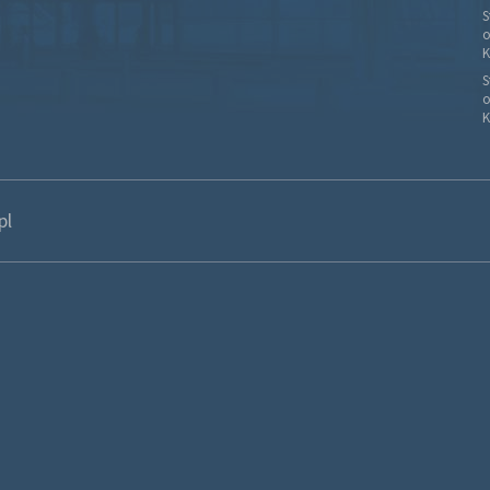
S
o
K
S
o
K
pl