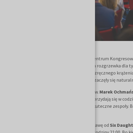
Kolejna edycja odbędzie się
24 czerwca
w Centrum Kongresowym
start moderowany networking, czyli idealna rozgrzewka dla tyc
do obcej osoby, ale chcą spróbować. Bez niezręcznego krążenia 
Organizatorzy zadbają o to, żeby rozmowy zaczęły się naturaln
Później scena należeć będzie do prelegentów.
Marek Ochmańs
tylko tych zawodowych, ale też tych, które przydają się w cod
Kuriata
podpowie, jak budować sprawne i skuteczne zespoły. B
bez akademickiego zadęcia.
W programie nie zabraknie też przerwy na kawę od
Six Daught
dalszego networkingu, który potrwa aż do godziny 21:00. Bo k