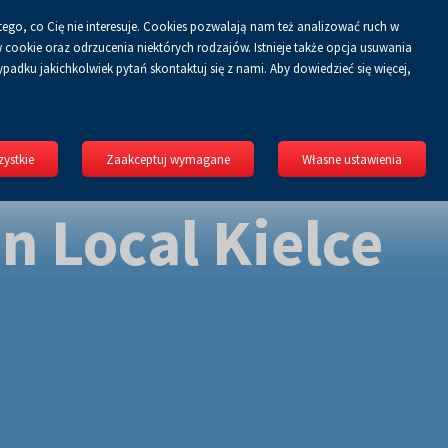
tego, co Cię nie interesuje. Cookies pozwalają nam też analizować ruch w
Koszyk
guj się
PL
0.00 zł
cookie oraz odrzucenia niektórych rodzajów. Istnieje także opcja usuwania
padku jakichkolwiek pytań skontaktuj się z nami. Aby dowiedzieć się więcej,
ystkie
Zaakceptuj wymagane
Własne ustawienia
n Local Kielce