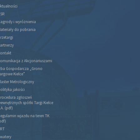
ktualności
SR
agrody i wyróżnienia
ateriały do pobrania
rzetargi
artnerzy
ontakt
omunikacja z Akcjonariuszami
zba Gospodarcza „Grono
argowe Kielce”
laster Metrologiczny
olityka jakości
rocedura zgłoszeń
ewnętrznych spółki Targi Kielce
.A. (pdf)
egulamin wjazdu na teren TK
pdf)
RT
watery