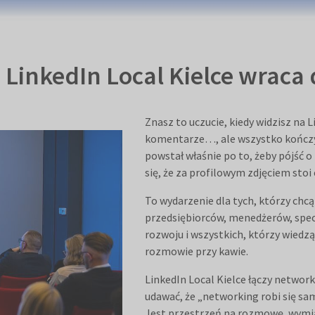
ze. LinkedIn Local Kielce wr
Znasz to uczucie, kiedy widzisz na L
komentarze…, ale wszystko kończy s
powstał właśnie po to, żeby pójść o
się, że za profilowym zdjęciem sto
To wydarzenie dla tych, którzy chcą
przedsiębiorców, menedżerów, specj
rozwoju i wszystkich, którzy wiedzą,
rozmowie przy kawie.
LinkedIn Local Kielce łączy networki
udawać, że „networking robi się sa
Jest przestrzeń na rozmowę, wymi