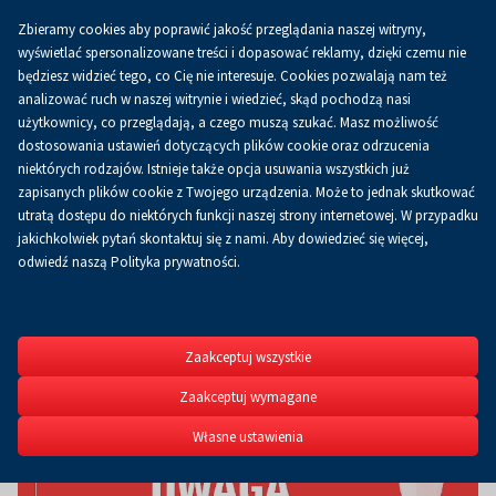
Zbieramy cookies aby poprawić jakość przeglądania naszej witryny,
Koszyk
0.00 zł
PL
wyświetlać spersonalizowane treści i dopasować reklamy, dzięki czemu nie
będziesz widzieć tego, co Cię nie interesuje. Cookies pozwalają nam też
analizować ruch w naszej witrynie i wiedzieć, skąd pochodzą nasi
użytkownicy, co przeglądają, a czego muszą szukać. Masz możliwość
dostosowania ustawień dotyczących plików cookie oraz odrzucenia
niektórych rodzajów. Istnieje także opcja usuwania wszystkich już
zapisanych plików cookie z Twojego urządzenia. Może to jednak skutkować
utratą dostępu do niektórych funkcji naszej strony internetowej. W przypadku
jakichkolwiek pytań skontaktuj się z nami. Aby dowiedzieć się więcej,
odwiedź naszą Polityka prywatności.
Koncert M
W ramach trasy „Nie umie
dalszy”.
Zaakceptuj wszystkie
20.09.2026
Zaakceptuj wymagane
Własne ustawienia