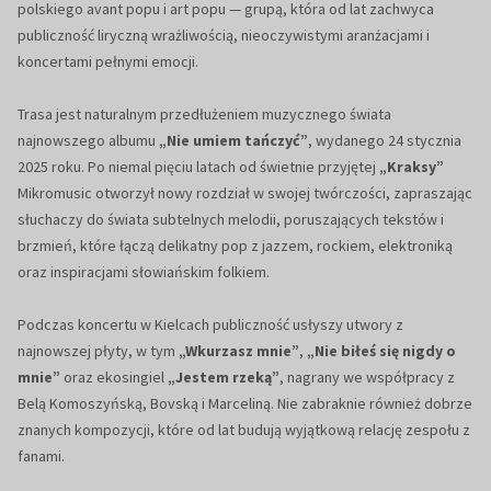
polskiego avant popu i art popu — grupą, która od lat zachwyca
publiczność liryczną wrażliwością, nieoczywistymi aranżacjami i
koncertami pełnymi emocji.
Trasa jest naturalnym przedłużeniem muzycznego świata
najnowszego albumu
„Nie umiem tańczyć”
, wydanego 24 stycznia
2025 roku. Po niemal pięciu latach od świetnie przyjętej
„Kraksy”
Mikromusic otworzył nowy rozdział w swojej twórczości, zapraszając
słuchaczy do świata subtelnych melodii, poruszających tekstów i
brzmień, które łączą delikatny pop z jazzem, rockiem, elektroniką
oraz inspiracjami słowiańskim folkiem.
Podczas koncertu w Kielcach publiczność usłyszy utwory z
najnowszej płyty, w tym
„Wkurzasz mnie”
,
„Nie biłeś się nigdy o
mnie”
oraz ekosingiel
„Jestem rzeką”
, nagrany we współpracy z
Belą Komoszyńską, Bovską i Marceliną. Nie zabraknie również dobrze
znanych kompozycji, które od lat budują wyjątkową relację zespołu z
fanami.