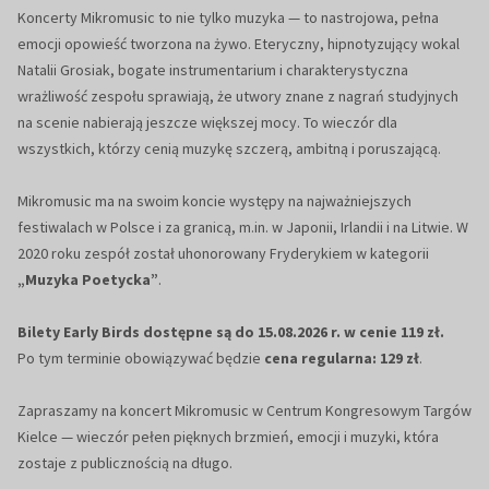
Koncerty Mikromusic to nie tylko muzyka — to nastrojowa, pełna
emocji opowieść tworzona na żywo. Eteryczny, hipnotyzujący wokal
Natalii Grosiak, bogate instrumentarium i charakterystyczna
wrażliwość zespołu sprawiają, że utwory znane z nagrań studyjnych
na scenie nabierają jeszcze większej mocy. To wieczór dla
wszystkich, którzy cenią muzykę szczerą, ambitną i poruszającą.
Mikromusic ma na swoim koncie występy na najważniejszych
festiwalach w Polsce i za granicą, m.in. w Japonii, Irlandii i na Litwie. W
2020 roku zespół został uhonorowany Fryderykiem w kategorii
„Muzyka Poetycka”
.
Bilety Early Birds dostępne są do 15.08.2026 r. w cenie 119 zł.
Po tym terminie obowiązywać będzie
cena regularna: 129 zł
.
Zapraszamy na koncert Mikromusic w Centrum Kongresowym Targów
Kielce — wieczór pełen pięknych brzmień, emocji i muzyki, która
zostaje z publicznością na długo.