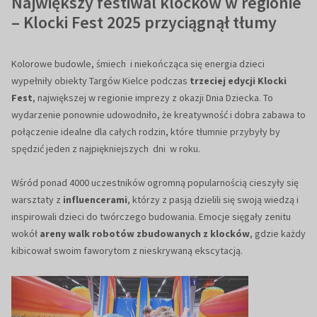
Największy festiwal klocków w regionie
– Klocki Fest 2025 przyciągnął tłumy
Kolorowe budowle, śmiech i niekończąca się energia dzieci
wypełniły obiekty Targów Kielce podczas
trzeciej edycji Klocki
Fest
, największej w regionie imprezy z okazji Dnia Dziecka. To
wydarzenie ponownie udowodniło, że kreatywność i dobra zabawa to
połączenie idealne dla całych rodzin, które tłumnie przybyły by
spędzić jeden z najpiękniejszych dni w roku.
Wśród ponad 4000 uczestników ogromną popularnością cieszyły się
warsztaty z
influencerami
, którzy z pasją dzielili się swoją wiedzą i
inspirowali dzieci do twórczego budowania. Emocje sięgały zenitu
wokół
areny walk robotów zbudowanych z klocków
, gdzie każdy
kibicował swoim faworytom z nieskrywaną ekscytacją.