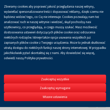
Zbieramy cookies aby poprawić jakość przeglądania naszej witryny,
Koszyk
0.00 zł
PL
wyświetlać spersonalizowane treści i dopasować reklamy, dzięki czemu nie
będziesz widzieć tego, co Cię nie interesuje. Cookies pozwalają nam też
analizować ruch w naszej witrynie i wiedzieć, skąd pochodzą nasi
użytkownicy, co przeglądają, a czego muszą szukać. Masz możliwość
dostosowania ustawień dotyczących plików cookie oraz odrzucenia
niektórych rodzajów. Istnieje także opcja usuwania wszystkich już
zapisanych plików cookie z Twojego urządzenia. Może to jednak skutkować
utratą dostępu do niektórych funkcji naszej strony internetowej. W przypadku
KloCKi Fest
jakichkolwiek pytań skontaktuj się z nami. Aby dowiedzieć się więcej,
odwiedź naszą Polityka prywatności.
Dzień Dziecka w Targach 
31.05-1.06.2025
Zaakceptuj wszystkie
Zaakceptuj wymagane
O wydarzeniu
DOŁĄCZ DO NAS
Własne ustawienia