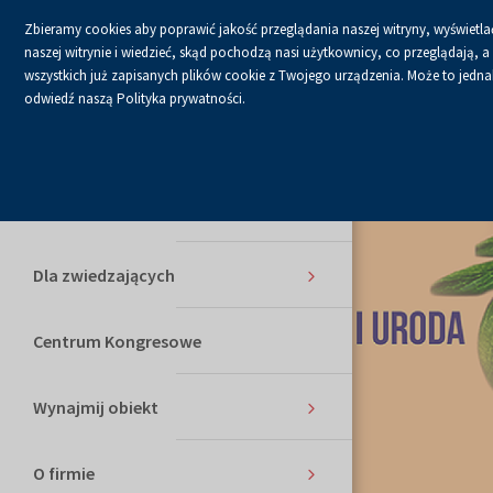
Zbieramy cookies aby poprawić jakość przeglądania naszej witryny, wyświetlać
Czcionka
Czcionk
C
A
A+
A++
naszej witrynie i wiedzieć, skąd pochodzą nasi użytkownicy, co przeglądają,
domyślna
powięks
n
wszystkich już zapisanych plików cookie z Twojego urządzenia. Może to jednak 
Usługi
odwiedź naszą Polityka prywatności.
Kalendarium
Dla Wystawców
Dla zwiedzających
Centrum Kongresowe
Wynajmij obiekt
O firmie