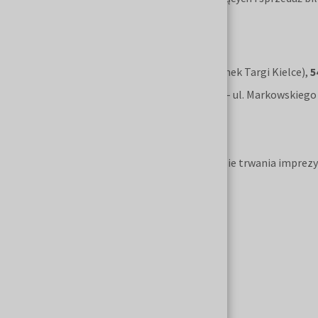
Dojazd do targów:
autobusem MPK - linie:
21, 25
(przystanek Targi Kielce),
5
lokalizacja parkingu dla zwiedzających - ul. Markowskiego
Szczegółowych informacji udzielają:
Biuro Obsługi Wystawców (tylko w czasie trwania imprezy t
41 365 12 66
41 365 12 67
41 365 12 68
41 365 13 01
41 365 13 61
41 365 13 62