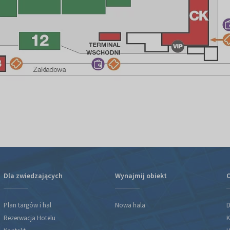
Dla zwiedzających
Wynajmij obiekt
O
Plan targów i hal
Nowa hala
D
Rezerwacja Hotelu
K