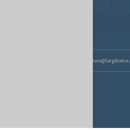
+48 41 365 12 22
biuro@targikielce.
Kontakt
Targi Kielce S.A.
ul. Zakładowa 1
25-672 Kielce, Poland
targikielce.pl