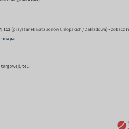
4
,
112
(przystanek Batalionów Chłopskich / Zakładowa) - zobacz
r
 -
mapa
argowej), tel.: