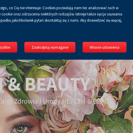
tego, co Cię nie interesuje. Cookies pozwalają nam też analizować ruch w
Koszyk
guj się
PL
0.00 zł
cookie oraz odrzucenia niektórych rodzajów. Istnieje także opcja usuwania
padku jakichkolwiek pytań skontaktuj się z nami. Aby dowiedzieć się więcej,
ystkie
Zaakceptuj wymagane
Własne ustawienia
 & BEAUTY
argi Zdrowia i Urody HEALTH & BEAUTY