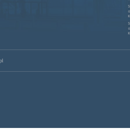
S
o
K
S
o
K
pl