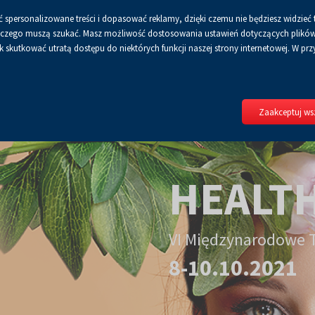
 spersonalizowane treści i dopasować reklamy, dzięki czemu nie będziesz widzieć 
a
zcionka
A
Dla mediów
BIP
Polityka prywatności
Zalo
 a czego muszą szukać. Masz możliwość dostosowania ustawień dotyczących plików 
Włącz
RSS
Włącz
zona
ajwiększa
skutkować utratą dostępu do niektórych funkcji naszej strony internetowej. W przy
wersję
tryb
do
kontrastowy
druku
Zaakceptuj wsz
HEALTH
VI Międzynarodowe T
8-10.10.2021