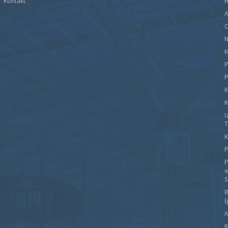
Kontakt
H
A
C
N
M
P
P
K
K
I
T
K
P
P
w
S
R
(
A
K