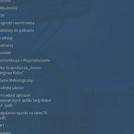
istoria
ktualności
SR
agrody i wyróżnienia
ateriały do pobrania
rzetargi
artnerzy
ontakt
omunikacja z Akcjonariuszami
zba Gospodarcza „Grono
argowe Kielce”
laster Metrologiczny
olityka jakości
rocedura zgłoszeń
ewnętrznych spółki Targi Kielce
.A. (pdf)
egulamin wjazdu na teren TK
pdf)
RT
watery