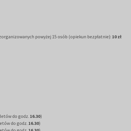
p zorganizowanych powyżej 15 osób (opiekun bezpłatnie):
10 zł
iletów do godz.
16.30
)
iletów do godz.
16.30
)
iletów do godz.
16.30
)