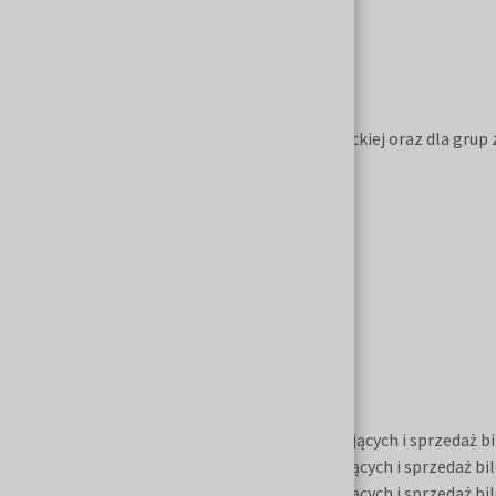
Ceny biletów wstępu:
normalny:
18 zł
ulgowy dla młodzieży szkolnej i studenckiej oraz dla gru
Ceny biletów parkingowych:
samochody osobowe:
20 zł
autokary:
80 zł
Godziny otwarcia targów:
13.03.2026:
10.00–17.00
(rejestracja zwiedzających i sprzedaż b
14.03.2026:
9.00–17.00
(rejestracja zwiedzających i sprzedaż b
15.03.2026:
9.00–17.00
(rejestracja zwiedzających i sprzedaż b