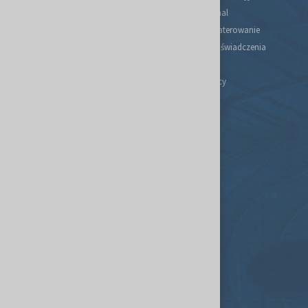
Plan targów i hal
Podróż i zakwaterowanie
Regulaminy i oświadczenia
Kontakt
Portal Wystawcy
Spedycja
Usługi