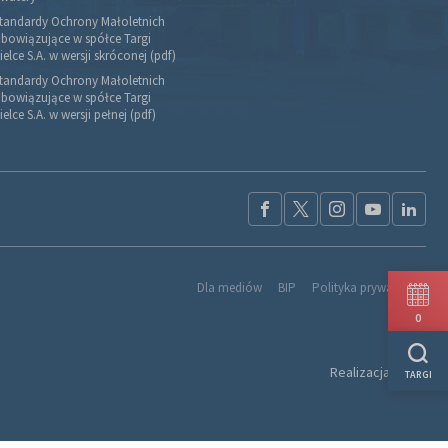
tandardy Ochrony Małoletnich
bowiązujące w spółce Targi
ielce S.A. w wersji skróconej (pdf)
tandardy Ochrony Małoletnich
bowiązujące w spółce Targi
ielce S.A. w wersji pełnej (pdf)
Dla mediów
BIP
Polityka prywatności
0
Realizacja:
Ideo
TARGI