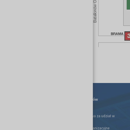
Kalendarium
Dla Wystawców
Ulga podatkowa za udział w
targach
Informacje organizacyjne