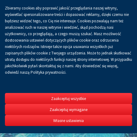
Zbieramy cookies aby poprawić jakość przeglądania naszej witryny,
Koszyk
0.00 zł
PL
wyświetlać spersonalizowane treści i dopasować reklamy, dzięki czemu nie
będziesz widzieć tego, co Cię nie interesuje. Cookies pozwalają nam też
analizować ruch w naszej witrynie i wiedzieć, skąd pochodzą nasi
użytkownicy, co przeglądają, a czego muszą szukać. Masz możliwość
dostosowania ustawień dotyczących plików cookie oraz odrzucenia
niektórych rodzajów. Istnieje także opcja usuwania wszystkich już
zapisanych plików cookie z Twojego urządzenia. Może to jednak skutkować
utratą dostępu do niektórych funkcji naszej strony internetowej. W przypadku
jakichkolwiek pytań skontaktuj się z nami. Aby dowiedzieć się więcej,
POLS
odwiedź naszą Polityka prywatności.
Zaakceptuj wszystkie
IV Międzynarodowe Targi
Zaakceptuj wymagane
21-23.04.2
Własne ustawienia