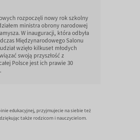
owych rozpoczęli nowy rok szkolny
działem ministra obrony narodowej
amysza. W inauguracji, która odbyła
podczas Międzynarodowego Salonu
dział wzięło kilkuset młodych
związać swoją przyszłość z
ałej Polsce jest ich prawie 30
.
nie edukacyjnej, przyjmujecie na siebie też
dziękując także rodzicom i nauczycielom.