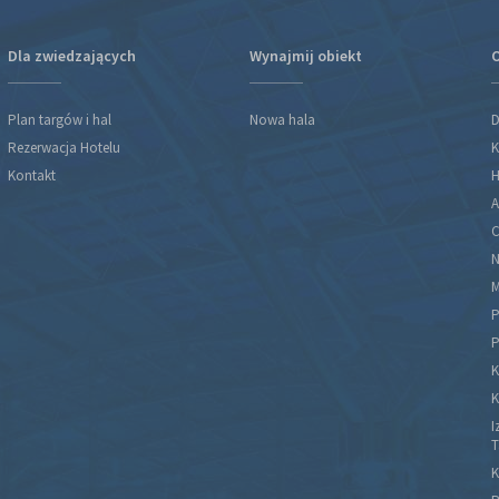
Dla zwiedzających
Wynajmij obiekt
O
Plan targów i hal
Nowa hala
D
Rezerwacja Hotelu
K
Kontakt
H
A
C
N
M
P
P
K
K
I
T
K