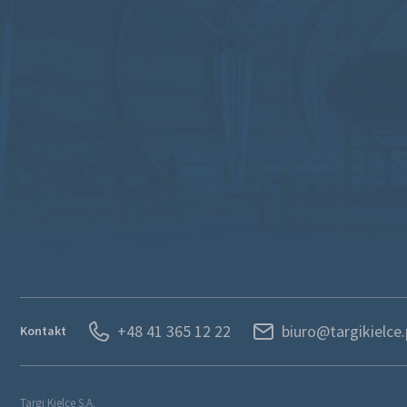
+48 41 365 12 22
biuro@targikielce.
Kontakt
Targi Kielce S.A.