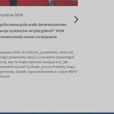
września 2024
06 września 202
półczesne pole walki determinantem
Grupa WB i Leon
woju systemów artyleryjskich". HSW
o współpracy 
rezentowała nowe rozwiązania
Podczas XXXII Mi
Obronnego w Kiel
iązania HSW, do których „powinniśmy zmierzać,
wiodąca WB Electro
czego powinniśmy dążyć, co powinno wspomagać
Leonardo podpisał
lerię, aby ta mogła wykonać swoją pracę”, jak
rozpoznawać możli
edział Krzysztof Trofiniak, prezes Polskiej Grupy
obronnego. Partne
ojeniowej, zostały zaprezentowane w czasie MSPO
poszukiwać możli
elcach.
bezzałogowych st
taktycznej, w tym
Inteligencję (SI), 