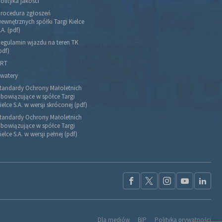
olityka jakości
rocedura zgłoszeń
ewnętrznych spółki Targi Kielce
.A. (pdf)
egulamin wjazdu na teren TK
pdf)
RT
watery
tandardy Ochrony Małoletnich
bowiązujące w spółce Targi
ielce S.A. w wersji skróconej (pdf)
tandardy Ochrony Małoletnich
bowiązujące w spółce Targi
ielce S.A. w wersji pełnej (pdf)
Dla mediów
BIP
Polityka prywatności