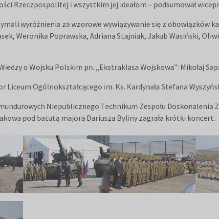
ości Rzeczpospolitej i wszystkim jej ideałom – podsumował wicep
zymali wyróżnienia za wzorowe wywiązywanie się z obowiązków kad
Rusek, Weronika Poprawska, Adriana Stajniak, Jakub Wasiński, Oliw
 Wiedzy o Wojsku Polskim pn. „Ekstraklasa Wojskowa”: Mikołaj Sapa
tor Liceum Ogólnokształcącego im. Ks. Kardynała Stefana Wyszyńs
s mundurowych Niepublicznego Technikum Zespołu Doskonalenia 
akowa pod batutą majora Dariusza Byliny zagrała krótki koncert.