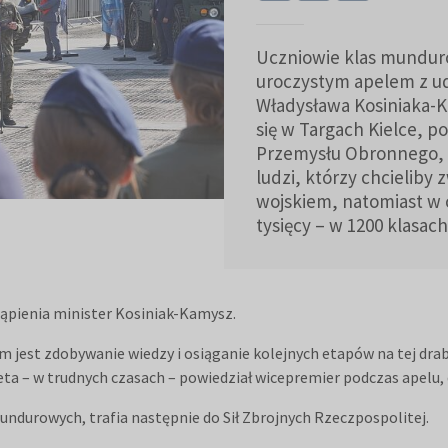
Uczniowie klas mundur
uroczystym apelem z u
Władysława Kosiniaka-K
się w Targach Kielce, 
Przemysłu Obronnego, u
ludzi, którzy chcieliby 
wojskiem, natomiast w c
tysięcy – w 1200 klasach
tąpienia minister Kosiniak-Kamysz.
m jest zdobywanie wiedzy i osiąganie kolejnych etapów na tej drabi
a – w trudnych czasach – powiedział wicepremier podczas apelu, 
ndurowych, trafia następnie do Sił Zbrojnych Rzeczpospolitej.