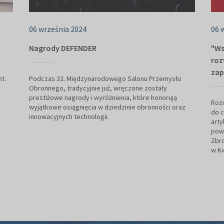
06 września 2024
06 
Nagrody DEFENDER
"Ws
roz
zap
t.
Podczas 32. Międzynarodowego Salonu Przemysłu
Obronnego, tradycyjnie już, wręczone zostały
prestiżowe nagrody i wyróżnienia, które honorują
Rozw
wyjątkowe osiągnięcia w dziedzinie obronności oraz
do 
innowacyjnych technologii.
arty
powi
Zbr
w Ki