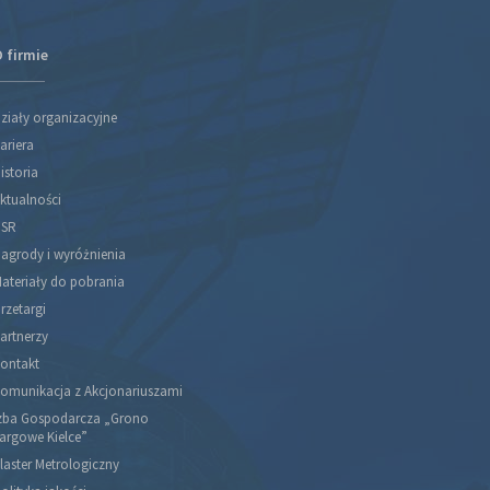
 firmie
ziały organizacyjne
ariera
istoria
ktualności
SR
agrody i wyróżnienia
ateriały do pobrania
rzetargi
artnerzy
ontakt
omunikacja z Akcjonariuszami
zba Gospodarcza „Grono
argowe Kielce”
laster Metrologiczny