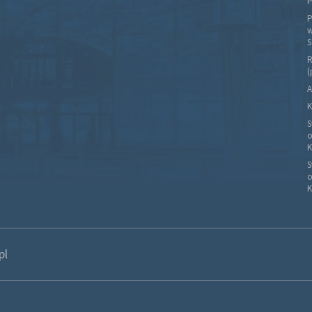
P
P
w
S
R
(
A
K
S
o
K
S
o
K
pl