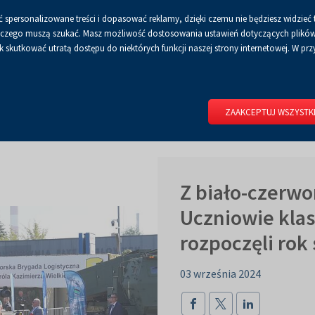
 spersonalizowane treści i dopasować reklamy, dzięki czemu nie będziesz widzieć 
Czcionka
Czcionka
Czcionka
A
A+
A++
A
Dla mediów
BIP
Poli
Włącz
RSS
Włącz
 a czego muszą szukać. Masz możliwość dostosowania ustawień dotyczących plików 
domyślna
powiększona
największa
skutkować utratą dostępu do niektórych funkcji naszej strony internetowej. W przy
wersję
tryb
do
kontrastowy
RIUM
DLA WYSTAWCÓW
DLA ZWIEDZAJĄCYCH
CENTRUM 
druku
ZAAKCEPTUJ WSZYSTK
Z biało-czerwo
Uczniowie kl
rozpoczęli rok
03 września 2024