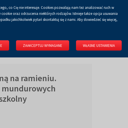
tego, co Cię nie interesuje. Cookies pozwalają nam też analizować ruch w
Koszyk
tyka prywatności
ZALOGUJ SIĘ
PL
0.00 zł
cookie oraz odrzucenia niektórych rodzajów. Istnieje także opcja usuwania
padku jakichkolwiek pytań skontaktuj się z nami. Aby dowiedzieć się więcej,
KONGRESOWE
WYNAJMIJ OBIEKT
O FIRMIE
KONTAKT
IE
ZAAKCEPTUJ WYMAGANE
WŁASNE USTAWIENIA
ną na ramieniu.
as mundurowych
 szkolny