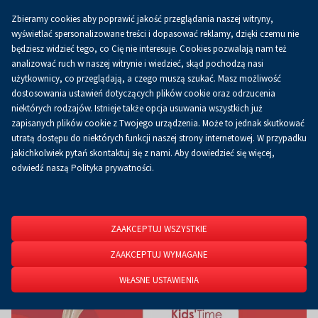
Zbieramy cookies aby poprawić jakość przeglądania naszej witryny,
Koszyk
0.00 zł
PL
wyświetlać spersonalizowane treści i dopasować reklamy, dzięki czemu nie
będziesz widzieć tego, co Cię nie interesuje. Cookies pozwalają nam też
analizować ruch w naszej witrynie i wiedzieć, skąd pochodzą nasi
użytkownicy, co przeglądają, a czego muszą szukać. Masz możliwość
Strona główna
O firmie
Aktualności
Aktualności
dostosowania ustawień dotyczących plików cookie oraz odrzucenia
niektórych rodzajów. Istnieje także opcja usuwania wszystkich już
zapisanych plików cookie z Twojego urządzenia. Może to jednak skutkować
utratą dostępu do niektórych funkcji naszej strony internetowej. W przypadku
jakichkolwiek pytań skontaktuj się z nami. Aby dowiedzieć się więcej,
odwiedź naszą Polityka prywatności.
ZAAKCEPTUJ WSZYSTKIE
ZAAKCEPTUJ WYMAGANE
WŁASNE USTAWIENIA