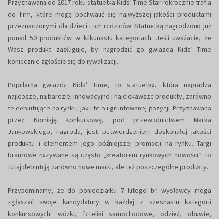
Przyznawana od 2017 roku statuetka Kids’ Time Star rokrocznie trafia
do firm, które mogą pochwalić się najwyższej jakości produktami
przeznaczonymi dla dzieci i ich rodziców. Statuetką nagrodzono już
ponad 50 produktów w kilkunastu kategoriach. Jeśli uważacie, że
Wasz produkt zasługuje, by nagrodzić go gwiazdą Kids’ Time
koniecznie zgłoście się do rywalizacji.
Popularna gwiazda Kids’ Time, to statuetka, która nagradza
najlepsze, najbardziej innowacyjne i najciekawsze produkty, zarówno
te debiutujące na rynku, jak i te o ugruntowanej pozycji. Przyznawana
przez Komisję Konkursową, pod przewodnictwem Marka
Jankowskiego, nagroda, jest potwierdzeniem doskonałej jakości
produktu i elementem jego późniejszej promocji na rynku. Targi
branżowe nazywane są często „kreatorem rynkowych nowości”. To
tutaj debiutują zarówno nowe marki, ale też poszczególne produkty.
Przypominamy, że do poniedziałku 7 lutego br. wystawcy mogą
zgłaszać swoje kandydatury w każdej z szesnastu kategorii
konkursowych: wózki, foteliki samochodowe, odzież, obuwie,