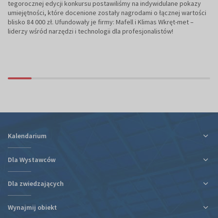
tegorocznej edycji konkursu postawiliśmy na indywidulane pokazy
umiejętności, które docenione zostały nagrodami o łącznej wartości
blisko 84 000 zł. Ufundowały je firmy: Mafell i Klimas Wkręt-met –
liderzy wśród narzędzi i technologii dla profesjonalistów!
Kalendarium
Dla Wystawców
Dla zwiedzających
Ulga podatkowa za udział w targach
Informacje organizacyjne
Wynajmij obiekt
Plan targów i hal
Plan targów i hal