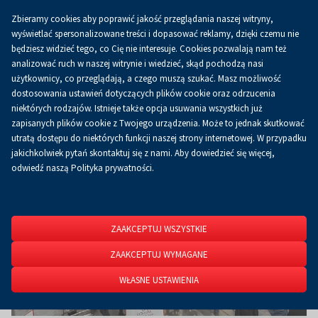
Zbieramy cookies aby poprawić jakość przeglądania naszej witryny,
Koszyk
0.00 zł
PL
wyświetlać spersonalizowane treści i dopasować reklamy, dzięki czemu nie
będziesz widzieć tego, co Cię nie interesuje. Cookies pozwalają nam też
analizować ruch w naszej witrynie i wiedzieć, skąd pochodzą nasi
użytkownicy, co przeglądają, a czego muszą szukać. Masz możliwość
Strona główna
O firmie
Aktualności
Aktualności
dostosowania ustawień dotyczących plików cookie oraz odrzucenia
niektórych rodzajów. Istnieje także opcja usuwania wszystkich już
zapisanych plików cookie z Twojego urządzenia. Może to jednak skutkować
utratą dostępu do niektórych funkcji naszej strony internetowej. W przypadku
jakichkolwiek pytań skontaktuj się z nami. Aby dowiedzieć się więcej,
odwiedź naszą Polityka prywatności.
ZAAKCEPTUJ WSZYSTKIE
ZAAKCEPTUJ WYMAGANE
WŁASNE USTAWIENIA