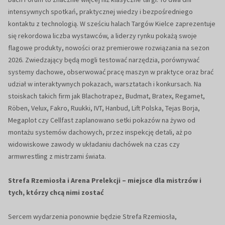
intensywnych spotkań, praktycznej wiedzy i bezpośredniego
kontaktu z technologią. W sześciu halach Targów Kielce zaprezentuje
się rekordowa liczba wystawców, a liderzy rynku pokażą swoje
flagowe produkty, nowości oraz premierowe rozwiązania na sezon
2026. Zwiedzający będą mogli testować narzędzia, porównywać
systemy dachowe, obserwować pracę maszyn w praktyce oraz brać
udział w interaktywnych pokazach, warsztatach i konkursach. Na
stoiskach takich firm jak Blachotrapez, Budmat, Bratex, Regamet,
Röben, Velux, Fakro, Ruukki, IVT, Hanbud, Lift Polska, Tejas Borja,
Megaplot czy Cellfast zaplanowano setki pokazów na żywo od
montażu systemów dachowych, przez inspekcję detali, aż po
widowiskowe zawody w układaniu dachówek na czas czy
armwrestling z mistrzami świata.
Strefa Rzemiosła i Arena Prelekcji – miejsce dla mistrzów i
tych, którzy chcą nimi zostać
Sercem wydarzenia ponownie będzie Strefa Rzemiosła,