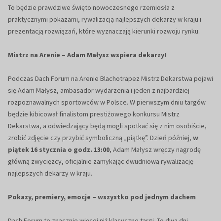
To będzie prawdziwe święto nowoczesnego rzemiosła z
praktycznymi pokazami, rywalizacją najlepszych dekarzy w kraju i
prezentacją rozwiązań, które wyznaczają kierunki rozwoju rynku.
Mistrz na Arenie – Adam Małysz wspiera dekarzy!
Podczas Dach Forum na Arenie Blachotrapez Mistrz Dekarstwa pojawi
się Adam Małysz, ambasador wydarzenia i jeden z najbardziej
rozpoznawalnych sportowców w Polsce. W pierwszym dniu targów
będzie kibicował finalistom prestiżowego konkursu Mistrz
Dekarstwa, a odwiedzający będą mogli spotkać się z nim osobiście,
zrobić zdjęcie czy przybić symboliczną „piątkę”. Dzień później,
w
piątek 16 stycznia o godz. 13:00
, Adam Małysz wręczy nagrodę
główną zwycięzcy, oficjalnie zamykając dwudniową rywalizację
najlepszych dekarzy w kraju.
Pokazy, premiery, emocje – wszystko pod jednym dachem
Dach Forum to znacznie więcej niż klasyczne targi. To dwa dni