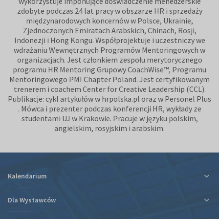
wykorzystuje imponujące doświadczenie menedżerskie
zdobyte podczas 24 lat pracy w obszarze HR i sprzedaży
międzynarodowych koncernów w Polsce, Ukrainie,
Zjednoczonych Emiratach Arabskich, Chinach, Rosji,
Indonezji i Hong Kongu. Współprojektuje i uczestniczy we
wdrażaniu Wewnętrznych Programów Mentoringowych w
organizacjach. Jest członkiem zespołu merytorycznego
programu HR Mentoring Grupowy CoachWise™, Programu
Mentoringowego PMI Chapter Poland. Jest certyfikowanym
trenerem i coachem Center for Creative Leadership (CCL).
Publikacje: cykl artykułów w hrpolska.pl oraz w Personel Plus
. Mówca i prezenter podczas konferencji HR, wykłady ze
studentami UJ w Krakowie. Pracuje w języku polskim,
angielskim, rosyjskim i arabskim.
Kalendarium
Dla Wystawców