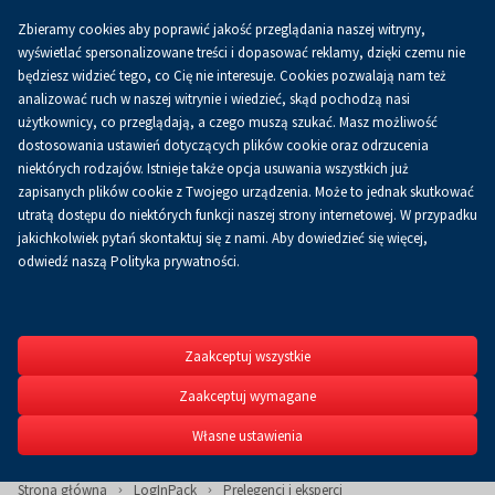
Zbieramy cookies aby poprawić jakość przeglądania naszej witryny,
Koszyk
0.00 zł
PL
wyświetlać spersonalizowane treści i dopasować reklamy, dzięki czemu nie
będziesz widzieć tego, co Cię nie interesuje. Cookies pozwalają nam też
analizować ruch w naszej witrynie i wiedzieć, skąd pochodzą nasi
użytkownicy, co przeglądają, a czego muszą szukać. Masz możliwość
dostosowania ustawień dotyczących plików cookie oraz odrzucenia
niektórych rodzajów. Istnieje także opcja usuwania wszystkich już
zapisanych plików cookie z Twojego urządzenia. Może to jednak skutkować
utratą dostępu do niektórych funkcji naszej strony internetowej. W przypadku
jakichkolwiek pytań skontaktuj się z nami. Aby dowiedzieć się więcej,
odwiedź naszą Polityka prywatności.
LogInPack
III Międzynarodowy Kong
logistycznej i opakowań
Zaakceptuj wszystkie
Zaakceptuj wymagane
Własne ustawienia
Strona główna
LogInPack
Prelegenci i eksperci