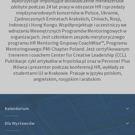
wykorzystuje imponujące doświadczenie menedżerskie
zdobyte podczas 24 lat pracy w obszarze HR i sprzedaży
międzynarodowych koncernów w Polsce, Ukrainie,
Zjednoczonych Emiratach Arabskich, Chinach, Rosji,
Indonezji i Hong Kongu. Współprojektuje i uczestniczy we
wdrażaniu Wewnętrznych Programów Mentoringowych w
organizacjach. Jest członkiem zespołu merytorycznego
programu HR Mentoring Grupowy CoachWise™, Programu
Mentoringowego PMI Chapter Poland. Jest certyfikowanym
trenerem i coachem Center for Creative Leadership (CCL).
Publikacje: cykl artykułów w hrpolska.pl oraz w Personel Plus
. Mówca i prezenter podczas konferencji HR, wykłady ze
studentami UJ w Krakowie. Pracuje w języku polskim,
angielskim, rosyjskim i arabskim.
Kalendarium
Dla Wystawców