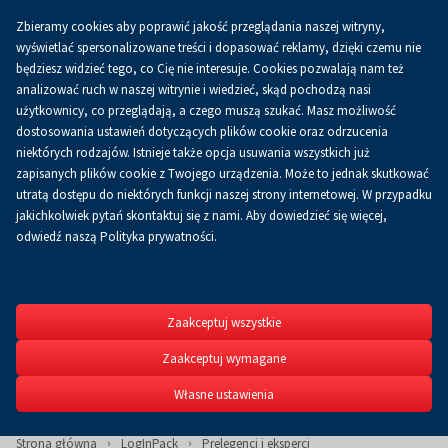
Zbieramy cookies aby poprawić jakość przeglądania naszej witryny,
Koszyk
0.00 zł
PL
wyświetlać spersonalizowane treści i dopasować reklamy, dzięki czemu nie
będziesz widzieć tego, co Cię nie interesuje. Cookies pozwalają nam też
analizować ruch w naszej witrynie i wiedzieć, skąd pochodzą nasi
użytkownicy, co przeglądają, a czego muszą szukać. Masz możliwość
dostosowania ustawień dotyczących plików cookie oraz odrzucenia
niektórych rodzajów. Istnieje także opcja usuwania wszystkich już
zapisanych plików cookie z Twojego urządzenia. Może to jednak skutkować
utratą dostępu do niektórych funkcji naszej strony internetowej. W przypadku
jakichkolwiek pytań skontaktuj się z nami. Aby dowiedzieć się więcej,
odwiedź naszą Polityka prywatności.
LogInPack
III Międzynarodowy Kong
logistycznej i opakowań
Zaakceptuj wszystkie
Zaakceptuj wymagane
Własne ustawienia
Strona główna
LogInPack
Prelegenci i eksperci