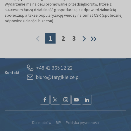
Wydarzenie ma na celu promowanie przedsiębiorstw, które z
sukcesem łączą działalność gospodarczą z odpowiedzialnością
społeczną, a także popularyzację wiedzy na temat CSR (społecznej
odpowiedzialności biznesu).
1
2
3
+48 41 365 12 22
Kontakt
biuro@targikielce.pl
Dla mediów
BIP
Polityka prywatności