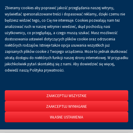
Go to English version
Zbieramy cookies aby poprawić jakość przeglądania naszej witryny,
wyświetlać spersonalizowane treści i dopasować reklamy, dzięki czemu nie
będziesz widzieć tego, co Cię nie interesuje. Cookies pozwalają nam też
analizować ruch w naszej witrynie i wiedzieć, skąd pochodzą nasi
użytkownicy, co przeglądają, a czego muszą szukać. Masz możliwość
dostosowania ustawień dotyczących plików cookie oraz odrzucenia
niektórych rodzajów. Istnieje także opcja usuwania wszystkich już
zapisanych plików cookie z Twojego urządzenia. Może to jednak skutkować
utratą dostępu do niektórych funkcji naszej strony internetowej. W przypadku
jakichkolwiek pytań skontaktuj się z nami. Aby dowiedzieć się więcej,
odwiedź naszą Polityka prywatności.
Przemysłowa Jesień w Targach Kielce –
przestrzeń dla rozwoju i przyszłości
ZAAKCEPTUJ WSZYSTKIE
przemysłu!
ZAAKCEPTUJ WYMAGANE
22-24 września 2026
WŁASNE USTAWIENIA