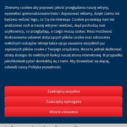
Zbieramy cookies aby poprawić jakość przeglądania naszej witryny,
PL
wyświetlać spersonalizowane treści i dopasować reklamy, dzięki czemu nie
będziesz widzieć tego, co Cię nie interesuje. Cookies pozwalają nam też
analizować ruch w naszej witrynie i wiedzieć, skąd pochodzą nasi
użytkownicy, co przeglądają, a czego muszą szukać. Masz możliwość
dostosowania ustawień dotyczących plików cookie oraz odrzucenia
niektórych rodzajów. Istnieje także opcja usuwania wszystkich już
zapisanych plików cookie z Twojego urządzenia. Może to jednak skutkować
utratą dostępu do niektórych funkcji naszej strony internetowej. W przypadku
jakichkolwiek pytań skontaktuj się z nami. Aby dowiedzieć się więcej,
odwiedź naszą Polityka prywatności.
Szybkie
Prototypow
Zaakceptuj wszystkie
V Konferencja Naukowa 
Zaakceptuj wymagane
Druk 3D & 4D w zastosow
19-20.09.2022
Własne ustawienia