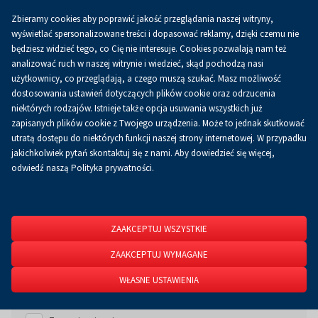
Zbieramy cookies aby poprawić jakość przeglądania naszej witryny,
Koszyk
0.00 zł
PL
wyświetlać spersonalizowane treści i dopasować reklamy, dzięki czemu nie
będziesz widzieć tego, co Cię nie interesuje. Cookies pozwalają nam też
analizować ruch w naszej witrynie i wiedzieć, skąd pochodzą nasi
użytkownicy, co przeglądają, a czego muszą szukać. Masz możliwość
Strona główna
Konto użytkownika
Logowanie do Portalu Zwiedzającego
dostosowania ustawień dotyczących plików cookie oraz odrzucenia
niektórych rodzajów. Istnieje także opcja usuwania wszystkich już
zapisanych plików cookie z Twojego urządzenia. Może to jednak skutkować
utratą dostępu do niektórych funkcji naszej strony internetowej. W przypadku
Mam już konto
jakichkolwiek pytań skontaktuj się z nami. Aby dowiedzieć się więcej,
odwiedź naszą Polityka prywatności.
Jeśli posiadasz u nas swoje konto, zaloguj
się poniżej.
E-mail
*
ZAAKCEPTUJ WSZYSTKIE
ZAAKCEPTUJ WYMAGANE
Hasło
*
WŁASNE USTAWIENIA