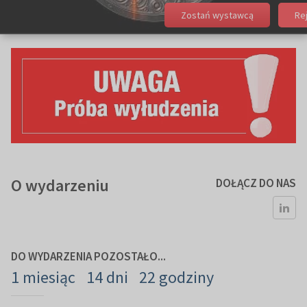
Zostań wystawcą
Re
O wydarzeniu
DOŁĄCZ DO NAS
DO WYDARZENIA POZOSTAŁO...
1 miesiąc
14 dni
22 godziny