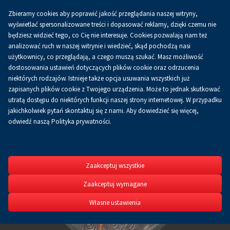
Zbieramy cookies aby poprawić jakość przeglądania naszej witryny,
Koszyk
0.00 zł
PL
wyświetlać spersonalizowane treści i dopasować reklamy, dzięki czemu nie
będziesz widzieć tego, co Cię nie interesuje. Cookies pozwalają nam też
analizować ruch w naszej witrynie i wiedzieć, skąd pochodzą nasi
użytkownicy, co przeglądają, a czego muszą szukać. Masz możliwość
dostosowania ustawień dotyczących plików cookie oraz odrzucenia
niektórych rodzajów. Istnieje także opcja usuwania wszystkich już
zapisanych plików cookie z Twojego urządzenia. Może to jednak skutkować
utratą dostępu do niektórych funkcji naszej strony internetowej. W przypadku
jakichkolwiek pytań skontaktuj się z nami. Aby dowiedzieć się więcej,
odwiedź naszą Polityka prywatności.
METAL
XXVI Międzynarodowe
Zaakceptuj wszystkie
dla Odlewnictwa
Zaakceptuj wymagane
22-24.09.2026
Własne ustawienia