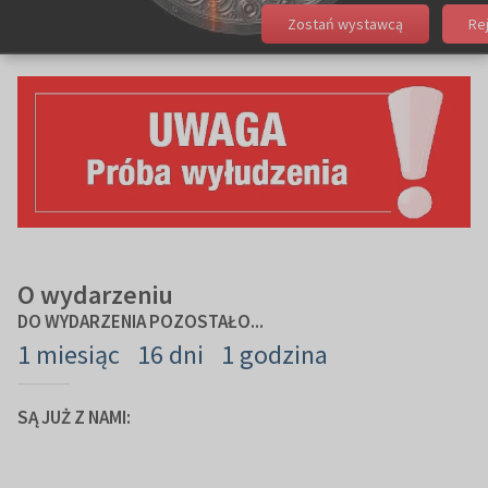
Zostań wystawcą
Re
O wydarzeniu
DO WYDARZENIA POZOSTAŁO...
1 miesiąc
16 dni
1 godzina
SĄ JUŻ Z NAMI: