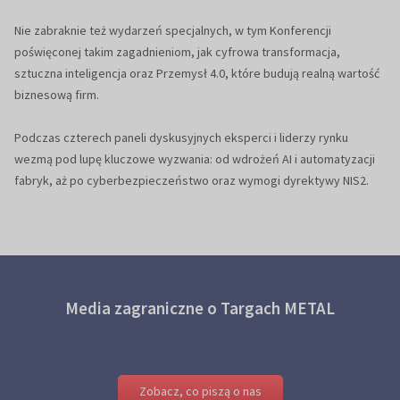
Nie zabraknie też wydarzeń specjalnych, w tym Konferencji
poświęconej takim zagadnieniom, jak cyfrowa transformacja,
sztuczna inteligencja oraz Przemysł 4.0, które budują realną wartość
biznesową firm.
Podczas czterech paneli dyskusyjnych eksperci i liderzy rynku
wezmą pod lupę kluczowe wyzwania: od wdrożeń AI i automatyzacji
fabryk, aż po cyberbezpieczeństwo oraz wymogi dyrektywy NIS2.
Media zagraniczne o Targach METAL
Zobacz, co piszą o nas